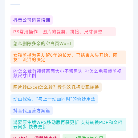
抖音公司运营培训
PS常用操作 | 图片的裁剪、拼接、尺寸调整... ...
怎么删除多余的空白页word
女孩剪掉为男友留6年的长发，已结束从头开始，网
友：流泪的决定
Pr怎么裁剪视频画面大小不留黑边 Pr怎么免费裁剪视
频尺寸比例
图片转excel怎么转？教你这几招实现转换
动画探索：“与上一动画同时”的奇妙用法
抖音代运营方案篇
鸿蒙原生版WPS移动版再获更新 支持转换PDF和文档
云同步 快去更新