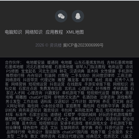
电脑知识
网络知识
应用教程
XML地图
2026 © 资讯楼
冀ICP备2023006999号
合作伙伴：
电地暖安装
暖通网
电地暖
山东石墨烯发热线
吉林石墨烯地暖
石墨烯地暖
河北石墨烯地暖
石墨烯地暖
钢琴入门指法教程
电商运营
诗词
PS修图
宝宝起名
河北生活网
鲜花
汉语词典
苗木网
女性健康
手机游戏
推荐排行榜
舟舟培训
包装网
IT教程
二手车估价
民间借贷律师
工商注册
网络游戏
抖音带货
代理记账
雕塑
雕龙客
易学网
易经
周易
优秀个人博
客
网络营销
短视频运营
抖音运营
在线题库
手游安卓版下载
网络知识
商
标交易
石家庄点痣
免费发布信息
玄机派
心理测试
好书推荐
考研真题
石
家庄人才网
心理咨询
兴趣爱好
单机游戏下载
短视频代运营
搜救犬
旅游
攻略
精雕图
chatGPT官网
非物质文化遗产
名酒回收
法律咨询
游戏推荐
男士发型
工作总结
语料库
汉语知识
工作计划
国学网
养花
范文网
自定
义网址导航
箱包网
小本创业项目
家庭教育
箱包网
在线新华字典
英语培
训机构
商务英语培训
雅思培训
书包网
采购批发网
鲁迅
短视频剧本
ps素
材库
标准件
石家庄论坛
道德经
红楼梦
中国机械网
好玩的手机游戏推荐
雕塑网
代理招生
艺术培训
成语大全
资格考试
少儿培训
英语培训
职业培
训
网赚
苗木供应
短视频培训
安卓手机游戏
单机游戏大全
手机游戏下载
创业赚钱
绿色软件
成语
文玩
互联网资讯
查字典
奇石
抖音代运营
十大
品牌排行榜
电商设计
服装服饰
chatGPT国内版
戏曲下载
企业服务
女士
发型
二手车
散文
律师咨询
石家庄代理记账
经典范文
优质范文
儿童文