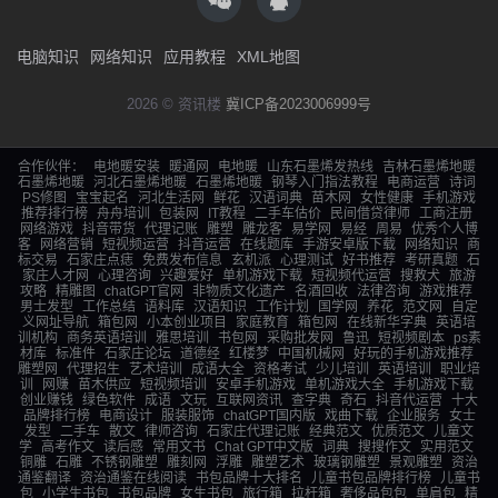
电脑知识
网络知识
应用教程
XML地图
2026 © 资讯楼
冀ICP备2023006999号
合作伙伴：
电地暖安装
暖通网
电地暖
山东石墨烯发热线
吉林石墨烯地暖
石墨烯地暖
河北石墨烯地暖
石墨烯地暖
钢琴入门指法教程
电商运营
诗词
PS修图
宝宝起名
河北生活网
鲜花
汉语词典
苗木网
女性健康
手机游戏
推荐排行榜
舟舟培训
包装网
IT教程
二手车估价
民间借贷律师
工商注册
网络游戏
抖音带货
代理记账
雕塑
雕龙客
易学网
易经
周易
优秀个人博
客
网络营销
短视频运营
抖音运营
在线题库
手游安卓版下载
网络知识
商
标交易
石家庄点痣
免费发布信息
玄机派
心理测试
好书推荐
考研真题
石
家庄人才网
心理咨询
兴趣爱好
单机游戏下载
短视频代运营
搜救犬
旅游
攻略
精雕图
chatGPT官网
非物质文化遗产
名酒回收
法律咨询
游戏推荐
男士发型
工作总结
语料库
汉语知识
工作计划
国学网
养花
范文网
自定
义网址导航
箱包网
小本创业项目
家庭教育
箱包网
在线新华字典
英语培
训机构
商务英语培训
雅思培训
书包网
采购批发网
鲁迅
短视频剧本
ps素
材库
标准件
石家庄论坛
道德经
红楼梦
中国机械网
好玩的手机游戏推荐
雕塑网
代理招生
艺术培训
成语大全
资格考试
少儿培训
英语培训
职业培
训
网赚
苗木供应
短视频培训
安卓手机游戏
单机游戏大全
手机游戏下载
创业赚钱
绿色软件
成语
文玩
互联网资讯
查字典
奇石
抖音代运营
十大
品牌排行榜
电商设计
服装服饰
chatGPT国内版
戏曲下载
企业服务
女士
发型
二手车
散文
律师咨询
石家庄代理记账
经典范文
优质范文
儿童文
学
高考作文
读后感
常用文书
Chat GPT中文版
词典
搜搜作文
实用范文
铜雕
石雕
不锈钢雕塑
雕刻网
浮雕
雕塑艺术
玻璃钢雕塑
景观雕塑
资治
通鉴翻译
资治通鉴在线阅读
书包品牌十大排名
儿童书包品牌排行榜
儿童书
包
小学生书包
书包品牌
女生书包
旅行箱
拉杆箱
奢侈品包包
单肩包
精