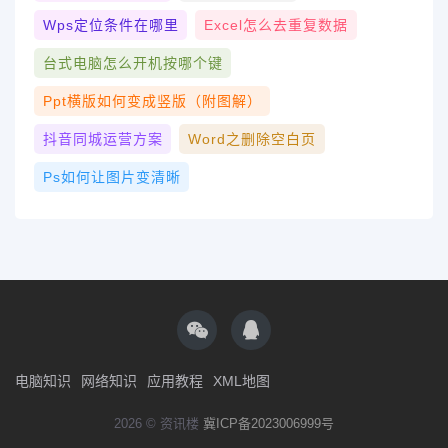
Wps定位条件在哪里
Excel怎么去重复数据
台式电脑怎么开机按哪个键
Ppt横版如何变成竖版（附图解）
抖音同城运营方案
Word之删除空白页
Ps如何让图片变清晰
电脑知识
网络知识
应用教程
XML地图
2026 © 资讯楼
冀ICP备2023006999号