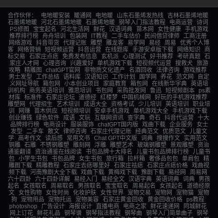
合作伙伴：
电地暖安装
暖通网
电地暖
山东石墨烯发热线
吉林石墨烯地暖
石墨烯地暖
河北石墨烯地暖
石墨烯地暖
钢琴入门指法教程
电商运营
诗词
PS修图
宝宝起名
河北生活网
鲜花
汉语词典
苗木网
女性健康
手机游戏
推荐排行榜
舟舟培训
包装网
IT教程
二手车估价
民间借贷律师
工商注册
网络游戏
抖音带货
代理记账
雕塑
雕龙客
易学网
易经
周易
优秀个人博
客
网络营销
短视频运营
抖音运营
在线题库
手游安卓版下载
网络知识
商
标交易
石家庄点痣
免费发布信息
玄机派
心理测试
好书推荐
考研真题
石
家庄人才网
心理咨询
兴趣爱好
单机游戏下载
短视频代运营
搜救犬
旅游
攻略
精雕图
chatGPT官网
非物质文化遗产
名酒回收
法律咨询
游戏推荐
男士发型
工作总结
语料库
汉语知识
工作计划
国学网
养花
范文网
自定
义网址导航
箱包网
小本创业项目
家庭教育
箱包网
在线新华字典
英语培
训机构
商务英语培训
雅思培训
书包网
采购批发网
鲁迅
短视频剧本
ps素
材库
标准件
石家庄论坛
道德经
红楼梦
中国机械网
好玩的手机游戏推荐
雕塑网
代理招生
艺术培训
成语大全
资格考试
少儿培训
英语培训
职业培
训
网赚
苗木供应
短视频培训
安卓手机游戏
单机游戏大全
手机游戏下载
创业赚钱
绿色软件
成语
文玩
互联网资讯
查字典
奇石
抖音代运营
十大
品牌排行榜
电商设计
服装服饰
chatGPT国内版
戏曲下载
企业服务
女士
发型
二手车
散文
律师咨询
石家庄代理记账
经典范文
优质范文
儿童文
学
高考作文
读后感
常用文书
Chat GPT中文版
词典
搜搜作文
实用范文
铜雕
石雕
不锈钢雕塑
雕刻网
浮雕
雕塑艺术
玻璃钢雕塑
景观雕塑
资治
通鉴翻译
资治通鉴在线阅读
书包品牌十大排名
儿童书包品牌排行榜
儿童书
包
小学生书包
书包品牌
女生书包
旅行箱
拉杆箱
奢侈品包包
单肩包
精
雕图下载
精雕教程
石家庄去痣哪里好
石家庄祛痣
石家庄点痣价格
戏曲视
频下载
河南豫剧大全下载
戏曲下载
黄梅戏下载
豫剧下载
易经网
周易网
六十四卦
六十四卦详解
易经入门
易经全文
汉语字典
英语词典
词典
男孩
起名
女孩取名
周易取名
男孩取名
宝宝取名
周易起名
女孩起名
道德经原
文
女性购物
女性时尚
化妆护肤
女性世界
宠物交易
宠物网
宠物猫
宠物
狗
宠物用品
宠物托运
宠物美容
石家庄黄金回收
黄金回收价格
ps教程
photoshop
广告设计
海报设计
直播电商
电商之家
鲜花速递网
同城鲜花
网上订花
鲜花礼品
钢琴谱
钢琴指法教程
钢琴曲
钢琴入门简单曲子
钢琴