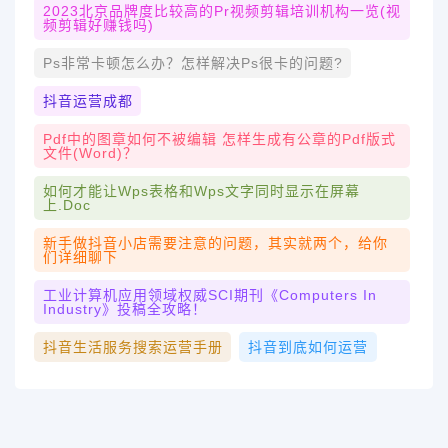
2023北京品牌度比较高的pr视频剪辑培训机构一览(视
频剪辑好赚钱吗)
Ps非常卡顿怎么办？怎样解决ps很卡的问题?
抖音运营成都
Pdf中的图章如何不被编辑 怎样生成有公章的pdf版式
文件(word)？
如何才能让wps表格和wps文字同时显示在屏幕
上.doc
新手做抖音小店需要注意的问题，其实就两个，给你
们详细聊下
工业计算机应用领域权威SCI期刊《Computers In
Industry》投稿全攻略！
抖音生活服务搜索运营手册
抖音到底如何运营