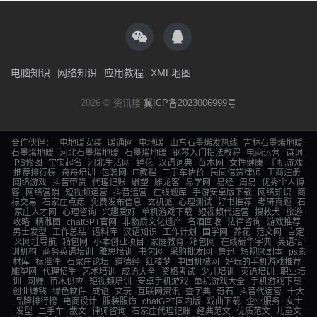
电脑知识
网络知识
应用教程
XML地图
2026 © 资讯楼
冀ICP备2023006999号
合作伙伴：
电地暖安装
暖通网
电地暖
山东石墨烯发热线
吉林石墨烯地暖
石墨烯地暖
河北石墨烯地暖
石墨烯地暖
钢琴入门指法教程
电商运营
诗词
PS修图
宝宝起名
河北生活网
鲜花
汉语词典
苗木网
女性健康
手机游戏
推荐排行榜
舟舟培训
包装网
IT教程
二手车估价
民间借贷律师
工商注册
网络游戏
抖音带货
代理记账
雕塑
雕龙客
易学网
易经
周易
优秀个人博
客
网络营销
短视频运营
抖音运营
在线题库
手游安卓版下载
网络知识
商
标交易
石家庄点痣
免费发布信息
玄机派
心理测试
好书推荐
考研真题
石
家庄人才网
心理咨询
兴趣爱好
单机游戏下载
短视频代运营
搜救犬
旅游
攻略
精雕图
chatGPT官网
非物质文化遗产
名酒回收
法律咨询
游戏推荐
男士发型
工作总结
语料库
汉语知识
工作计划
国学网
养花
范文网
自定
义网址导航
箱包网
小本创业项目
家庭教育
箱包网
在线新华字典
英语培
训机构
商务英语培训
雅思培训
书包网
采购批发网
鲁迅
短视频剧本
ps素
材库
标准件
石家庄论坛
道德经
红楼梦
中国机械网
好玩的手机游戏推荐
雕塑网
代理招生
艺术培训
成语大全
资格考试
少儿培训
英语培训
职业培
训
网赚
苗木供应
短视频培训
安卓手机游戏
单机游戏大全
手机游戏下载
创业赚钱
绿色软件
成语
文玩
互联网资讯
查字典
奇石
抖音代运营
十大
品牌排行榜
电商设计
服装服饰
chatGPT国内版
戏曲下载
企业服务
女士
发型
二手车
散文
律师咨询
石家庄代理记账
经典范文
优质范文
儿童文