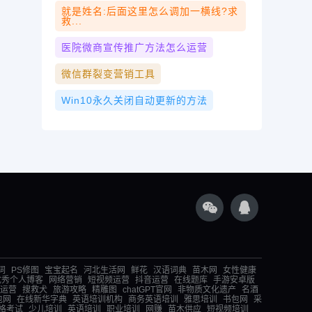
就是姓名:后面这里怎么调加一横线?求
救...
医院微商宣传推广方法怎么运营
微信群裂变营销工具
Win10永久关闭自动更新的方法
词
PS修图
宝宝起名
河北生活网
鲜花
汉语词典
苗木网
女性健康
优秀个人博客
网络营销
短视频运营
抖音运营
在线题库
手游安卓版
运营
搜救犬
旅游攻略
精雕图
chatGPT官网
非物质文化遗产
名酒
包网
在线新华字典
英语培训机构
商务英语培训
雅思培训
书包网
采
格考试
少儿培训
英语培训
职业培训
网赚
苗木供应
短视频培训