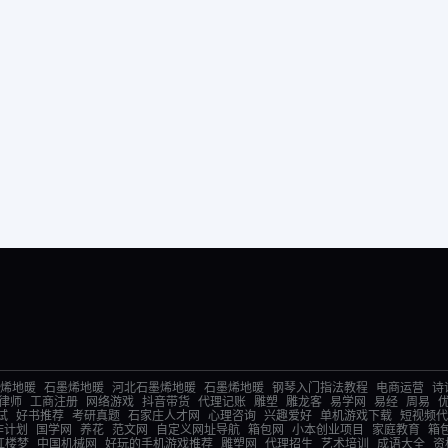
烯地暖
石墨烯地暖
河北石墨烯地暖
石墨烯地暖
钢琴入门指法教程
电商运营
诗
律师
工商注册
网络游戏
抖音带货
代理记账
雕塑
雕龙客
易学网
易经
周易
试
好书推荐
考研真题
石家庄人才网
心理咨询
兴趣爱好
单机游戏下载
短视频代
作计划
国学网
养花
范文网
自定义网址导航
箱包网
小本创业项目
家庭教育
箱
红楼梦
中国机械网
好玩的手机游戏推荐
雕塑网
代理招生
艺术培训
成语大全
资