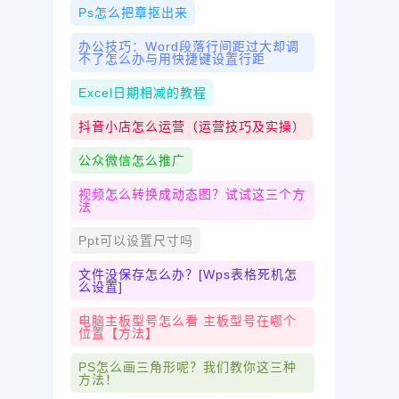
Ps怎么把章抠出来
办公技巧：Word段落行间距过大却调
不了怎么办与用快捷键设置行距
Excel日期相减的教程
抖音小店怎么运营（运营技巧及实操）
公众微信怎么推广
视频怎么转换成动态图？试试这三个方
法
Ppt可以设置尺寸吗
文件没保存怎么办？[wps表格死机怎
么设置]
电脑主板型号怎么看 主板型号在哪个
位置【方法】
PS怎么画三角形呢？我们教你这三种
方法！