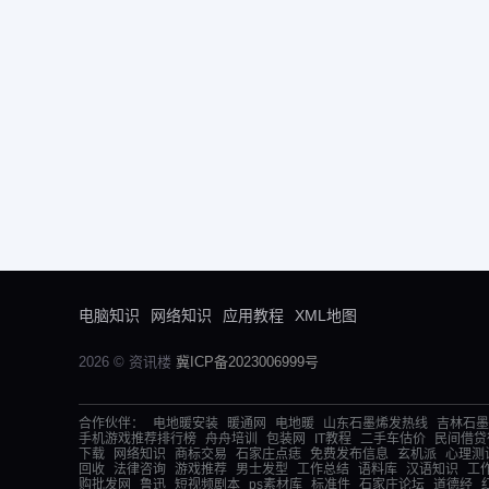
电脑知识
网络知识
应用教程
XML地图
2026 © 资讯楼
冀ICP备2023006999号
合作伙伴：
电地暖安装
暖通网
电地暖
山东石墨烯发热线
吉林石墨
手机游戏推荐排行榜
舟舟培训
包装网
IT教程
二手车估价
民间借贷
下载
网络知识
商标交易
石家庄点痣
免费发布信息
玄机派
心理测
回收
法律咨询
游戏推荐
男士发型
工作总结
语料库
汉语知识
工
购批发网
鲁迅
短视频剧本
ps素材库
标准件
石家庄论坛
道德经