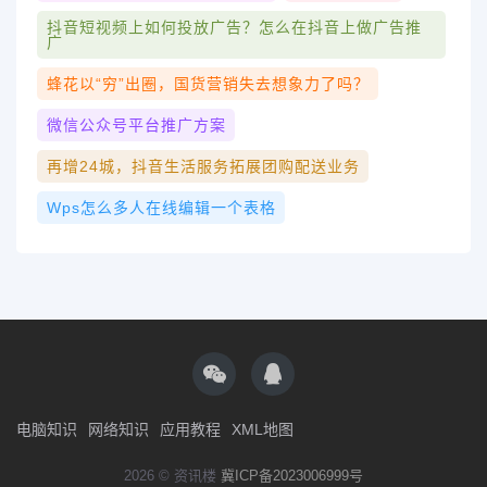
抖音短视频上如何投放广告？怎么在抖音上做广告推
广
蜂花以“穷”出圈，国货营销失去想象力了吗？
微信公众号平台推广方案
再增24城，抖音生活服务拓展团购配送业务
Wps怎么多人在线编辑一个表格
电脑知识
网络知识
应用教程
XML地图
2026 © 资讯楼
冀ICP备2023006999号