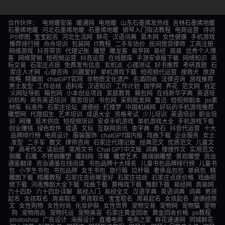
合作伙伴：
电地暖安装
暖通网
电地暖
山东石墨烯发热线
吉林石墨烯地暖
石墨烯地暖
河北石墨烯地暖
石墨烯地暖
钢琴入门指法教程
电商运营
诗词
PS修图
宝宝起名
河北生活网
鲜花
汉语词典
苗木网
女性健康
手机游戏
推荐排行榜
舟舟培训
包装网
IT教程
二手车估价
民间借贷律师
工商注册
网络游戏
抖音带货
代理记账
雕塑
雕龙客
易学网
易经
周易
优秀个人博
客
网络营销
短视频运营
抖音运营
在线题库
手游安卓版下载
网络知识
商
标交易
石家庄点痣
免费发布信息
玄机派
心理测试
好书推荐
考研真题
石
家庄人才网
心理咨询
兴趣爱好
单机游戏下载
短视频代运营
搜救犬
旅游
攻略
精雕图
chatGPT官网
非物质文化遗产
名酒回收
法律咨询
游戏推荐
男士发型
工作总结
语料库
汉语知识
工作计划
国学网
养花
范文网
自定
义网址导航
箱包网
小本创业项目
家庭教育
箱包网
在线新华字典
英语培
训机构
商务英语培训
雅思培训
书包网
采购批发网
鲁迅
短视频剧本
ps素
材库
标准件
石家庄论坛
道德经
红楼梦
中国机械网
好玩的手机游戏推荐
雕塑网
代理招生
艺术培训
成语大全
资格考试
少儿培训
英语培训
职业培
训
网赚
苗木供应
短视频培训
安卓手机游戏
单机游戏大全
手机游戏下载
创业赚钱
绿色软件
成语
文玩
互联网资讯
查字典
奇石
抖音代运营
十大
品牌排行榜
电商设计
服装服饰
chatGPT国内版
戏曲下载
企业服务
女士
发型
二手车
散文
律师咨询
石家庄代理记账
经典范文
优质范文
儿童文
学
高考作文
读后感
常用文书
Chat GPT中文版
词典
搜搜作文
实用范文
铜雕
石雕
不锈钢雕塑
雕刻网
浮雕
雕塑艺术
玻璃钢雕塑
景观雕塑
资治
通鉴翻译
资治通鉴在线阅读
书包品牌十大排名
儿童书包品牌排行榜
儿童书
包
小学生书包
书包品牌
女生书包
旅行箱
拉杆箱
奢侈品包包
单肩包
精
雕图下载
精雕教程
石家庄去痣哪里好
石家庄祛痣
石家庄点痣价格
戏曲视
频下载
河南豫剧大全下载
戏曲下载
黄梅戏下载
豫剧下载
易经网
周易网
六十四卦
六十四卦详解
易经入门
易经全文
汉语字典
英语词典
词典
男孩
起名
女孩取名
周易取名
男孩取名
宝宝取名
周易起名
女孩起名
道德经原
文
女性购物
女性时尚
化妆护肤
女性世界
宠物交易
宠物网
宠物猫
宠物
狗
宠物用品
宠物托运
宠物美容
石家庄黄金回收
黄金回收价格
ps教程
photoshop
广告设计
海报设计
直播电商
电商之家
鲜花速递网
同城鲜花