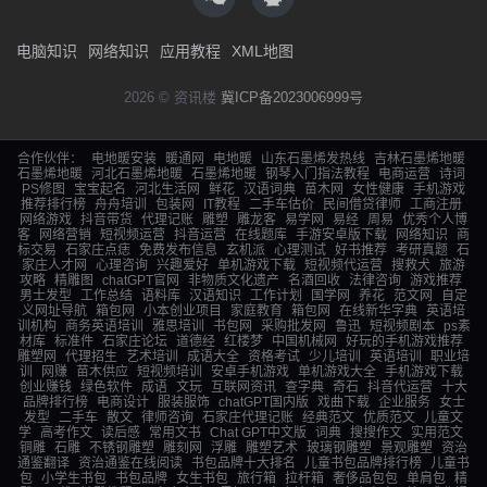
电脑知识
网络知识
应用教程
XML地图
2026 © 资讯楼
冀ICP备2023006999号
合作伙伴：
电地暖安装
暖通网
电地暖
山东石墨烯发热线
吉林石墨烯地暖
石墨烯地暖
河北石墨烯地暖
石墨烯地暖
钢琴入门指法教程
电商运营
诗词
PS修图
宝宝起名
河北生活网
鲜花
汉语词典
苗木网
女性健康
手机游戏
推荐排行榜
舟舟培训
包装网
IT教程
二手车估价
民间借贷律师
工商注册
网络游戏
抖音带货
代理记账
雕塑
雕龙客
易学网
易经
周易
优秀个人博
客
网络营销
短视频运营
抖音运营
在线题库
手游安卓版下载
网络知识
商
标交易
石家庄点痣
免费发布信息
玄机派
心理测试
好书推荐
考研真题
石
家庄人才网
心理咨询
兴趣爱好
单机游戏下载
短视频代运营
搜救犬
旅游
攻略
精雕图
chatGPT官网
非物质文化遗产
名酒回收
法律咨询
游戏推荐
男士发型
工作总结
语料库
汉语知识
工作计划
国学网
养花
范文网
自定
义网址导航
箱包网
小本创业项目
家庭教育
箱包网
在线新华字典
英语培
训机构
商务英语培训
雅思培训
书包网
采购批发网
鲁迅
短视频剧本
ps素
材库
标准件
石家庄论坛
道德经
红楼梦
中国机械网
好玩的手机游戏推荐
雕塑网
代理招生
艺术培训
成语大全
资格考试
少儿培训
英语培训
职业培
训
网赚
苗木供应
短视频培训
安卓手机游戏
单机游戏大全
手机游戏下载
创业赚钱
绿色软件
成语
文玩
互联网资讯
查字典
奇石
抖音代运营
十大
品牌排行榜
电商设计
服装服饰
chatGPT国内版
戏曲下载
企业服务
女士
发型
二手车
散文
律师咨询
石家庄代理记账
经典范文
优质范文
儿童文
学
高考作文
读后感
常用文书
Chat GPT中文版
词典
搜搜作文
实用范文
铜雕
石雕
不锈钢雕塑
雕刻网
浮雕
雕塑艺术
玻璃钢雕塑
景观雕塑
资治
通鉴翻译
资治通鉴在线阅读
书包品牌十大排名
儿童书包品牌排行榜
儿童书
包
小学生书包
书包品牌
女生书包
旅行箱
拉杆箱
奢侈品包包
单肩包
精