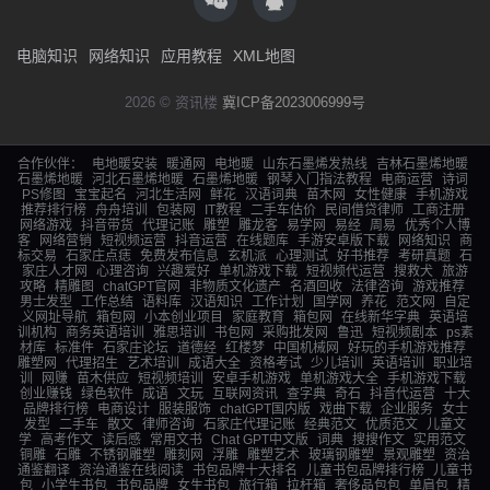
电脑知识
网络知识
应用教程
XML地图
2026 © 资讯楼
冀ICP备2023006999号
合作伙伴：
电地暖安装
暖通网
电地暖
山东石墨烯发热线
吉林石墨烯地暖
石墨烯地暖
河北石墨烯地暖
石墨烯地暖
钢琴入门指法教程
电商运营
诗词
PS修图
宝宝起名
河北生活网
鲜花
汉语词典
苗木网
女性健康
手机游戏
推荐排行榜
舟舟培训
包装网
IT教程
二手车估价
民间借贷律师
工商注册
网络游戏
抖音带货
代理记账
雕塑
雕龙客
易学网
易经
周易
优秀个人博
客
网络营销
短视频运营
抖音运营
在线题库
手游安卓版下载
网络知识
商
标交易
石家庄点痣
免费发布信息
玄机派
心理测试
好书推荐
考研真题
石
家庄人才网
心理咨询
兴趣爱好
单机游戏下载
短视频代运营
搜救犬
旅游
攻略
精雕图
chatGPT官网
非物质文化遗产
名酒回收
法律咨询
游戏推荐
男士发型
工作总结
语料库
汉语知识
工作计划
国学网
养花
范文网
自定
义网址导航
箱包网
小本创业项目
家庭教育
箱包网
在线新华字典
英语培
训机构
商务英语培训
雅思培训
书包网
采购批发网
鲁迅
短视频剧本
ps素
材库
标准件
石家庄论坛
道德经
红楼梦
中国机械网
好玩的手机游戏推荐
雕塑网
代理招生
艺术培训
成语大全
资格考试
少儿培训
英语培训
职业培
训
网赚
苗木供应
短视频培训
安卓手机游戏
单机游戏大全
手机游戏下载
创业赚钱
绿色软件
成语
文玩
互联网资讯
查字典
奇石
抖音代运营
十大
品牌排行榜
电商设计
服装服饰
chatGPT国内版
戏曲下载
企业服务
女士
发型
二手车
散文
律师咨询
石家庄代理记账
经典范文
优质范文
儿童文
学
高考作文
读后感
常用文书
Chat GPT中文版
词典
搜搜作文
实用范文
铜雕
石雕
不锈钢雕塑
雕刻网
浮雕
雕塑艺术
玻璃钢雕塑
景观雕塑
资治
通鉴翻译
资治通鉴在线阅读
书包品牌十大排名
儿童书包品牌排行榜
儿童书
包
小学生书包
书包品牌
女生书包
旅行箱
拉杆箱
奢侈品包包
单肩包
精