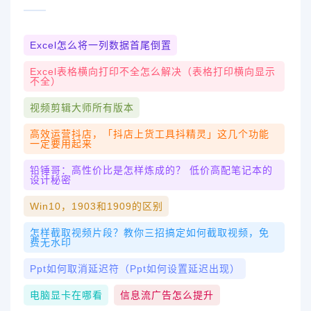
Excel怎么将一列数据首尾倒置
Excel表格横向打印不全怎么解决（表格打印横向显示
不全）
视频剪辑大师所有版本
高效运营抖店，「抖店上货工具抖精灵」这几个功能
一定要用起来
铅锤哥：高性价比是怎样炼成的？ 低价高配笔记本的
设计秘密
Win10，1903和1909的区别
怎样截取视频片段？教你三招搞定如何截取视频，免
费无水印
Ppt如何取消延迟符（ppt如何设置延迟出现）
电脑显卡在哪看
信息流广告怎么提升