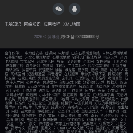
电脑知识
网络知识
应用教程
XML地图
2026 © 资讯楼
冀ICP备2023006999号
合作伙伴：
电地暖安装
暖通网
电地暖
山东石墨烯发热线
吉林石墨烯地暖
石墨烯地暖
河北石墨烯地暖
石墨烯地暖
钢琴入门指法教程
电商运营
诗词
PS修图
宝宝起名
河北生活网
鲜花
汉语词典
苗木网
女性健康
手机游戏
推荐排行榜
舟舟培训
包装网
IT教程
二手车估价
民间借贷律师
工商注册
网络游戏
抖音带货
代理记账
雕塑
雕龙客
易学网
易经
周易
优秀个人博
客
网络营销
短视频运营
抖音运营
在线题库
手游安卓版下载
网络知识
商
标交易
石家庄点痣
免费发布信息
玄机派
心理测试
好书推荐
考研真题
石
家庄人才网
心理咨询
兴趣爱好
单机游戏下载
短视频代运营
搜救犬
旅游
攻略
精雕图
chatGPT官网
非物质文化遗产
名酒回收
法律咨询
游戏推荐
男士发型
工作总结
语料库
汉语知识
工作计划
国学网
养花
范文网
自定
义网址导航
箱包网
小本创业项目
家庭教育
箱包网
在线新华字典
英语培
训机构
商务英语培训
雅思培训
书包网
采购批发网
鲁迅
短视频剧本
ps素
材库
标准件
石家庄论坛
道德经
红楼梦
中国机械网
好玩的手机游戏推荐
雕塑网
代理招生
艺术培训
成语大全
资格考试
少儿培训
英语培训
职业培
训
网赚
苗木供应
短视频培训
安卓手机游戏
单机游戏大全
手机游戏下载
创业赚钱
绿色软件
成语
文玩
互联网资讯
查字典
奇石
抖音代运营
十大
品牌排行榜
电商设计
服装服饰
chatGPT国内版
戏曲下载
企业服务
女士
发型
二手车
散文
律师咨询
石家庄代理记账
经典范文
优质范文
儿童文
学
高考作文
读后感
常用文书
Chat GPT中文版
词典
搜搜作文
实用范文
铜雕
石雕
不锈钢雕塑
雕刻网
浮雕
雕塑艺术
玻璃钢雕塑
景观雕塑
资治