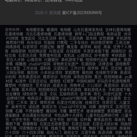
2026 © 资讯楼
冀ICP备2023006999号
合作伙伴：
电地暖安装
暖通网
电地暖
山东石墨烯发热线
吉林石墨烯地暖
石墨烯地暖
河北石墨烯地暖
石墨烯地暖
钢琴入门指法教程
电商运营
诗词
PS修图
宝宝起名
河北生活网
鲜花
汉语词典
苗木网
女性健康
手机游戏
推荐排行榜
舟舟培训
包装网
IT教程
二手车估价
民间借贷律师
工商注册
网络游戏
抖音带货
代理记账
雕塑
雕龙客
易学网
易经
周易
优秀个人博
客
网络营销
短视频运营
抖音运营
在线题库
手游安卓版下载
网络知识
商
标交易
石家庄点痣
免费发布信息
玄机派
心理测试
好书推荐
考研真题
石
家庄人才网
心理咨询
兴趣爱好
单机游戏下载
短视频代运营
搜救犬
旅游
攻略
精雕图
chatGPT官网
非物质文化遗产
名酒回收
法律咨询
游戏推荐
男士发型
工作总结
语料库
汉语知识
工作计划
国学网
养花
范文网
自定
义网址导航
箱包网
小本创业项目
家庭教育
箱包网
在线新华字典
英语培
训机构
商务英语培训
雅思培训
书包网
采购批发网
鲁迅
短视频剧本
ps素
材库
标准件
石家庄论坛
道德经
红楼梦
中国机械网
好玩的手机游戏推荐
雕塑网
代理招生
艺术培训
成语大全
资格考试
少儿培训
英语培训
职业培
训
网赚
苗木供应
短视频培训
安卓手机游戏
单机游戏大全
手机游戏下载
创业赚钱
绿色软件
成语
文玩
互联网资讯
查字典
奇石
抖音代运营
十大
品牌排行榜
电商设计
服装服饰
chatGPT国内版
戏曲下载
企业服务
女士
发型
二手车
散文
律师咨询
石家庄代理记账
经典范文
优质范文
儿童文
学
高考作文
读后感
常用文书
Chat GPT中文版
词典
搜搜作文
实用范文
铜雕
石雕
不锈钢雕塑
雕刻网
浮雕
雕塑艺术
玻璃钢雕塑
景观雕塑
资治
通鉴翻译
资治通鉴在线阅读
书包品牌十大排名
儿童书包品牌排行榜
儿童书
包
小学生书包
书包品牌
女生书包
旅行箱
拉杆箱
奢侈品包包
单肩包
精
雕图下载
精雕教程
石家庄去痣哪里好
石家庄祛痣
石家庄点痣价格
戏曲视
频下载
河南豫剧大全下载
戏曲下载
黄梅戏下载
豫剧下载
易经网
周易网
六十四卦
六十四卦详解
易经入门
易经全文
汉语字典
英语词典
词典
男孩
起名
女孩取名
周易取名
男孩取名
宝宝取名
周易起名
女孩起名
道德经原