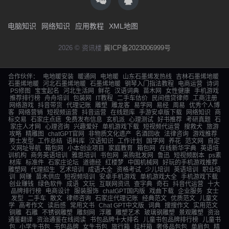
电脑知识
网络知识
应用教程
XML地图
2026 © 资讯楼
冀ICP备2023006999号
合作伙伴：
电地暖安装
暖通网
电地暖
山东石墨烯发热线
吉林石墨烯地暖
石墨烯地暖
河北石墨烯地暖
石墨烯地暖
钢琴入门指法教程
电商运营
诗词
PS修图
宝宝起名
河北生活网
鲜花
汉语词典
苗木网
女性健康
手机游戏
推荐排行榜
舟舟培训
包装网
IT教程
二手车估价
民间借贷律师
工商注册
网络游戏
抖音带货
代理记账
雕塑
雕龙客
易学网
易经
周易
优秀个人博
客
网络营销
短视频运营
抖音运营
在线题库
手游安卓版下载
网络知识
商
标交易
石家庄点痣
免费发布信息
玄机派
心理测试
好书推荐
考研真题
石
家庄人才网
心理咨询
兴趣爱好
单机游戏下载
短视频代运营
搜救犬
旅游
攻略
精雕图
chatGPT官网
非物质文化遗产
名酒回收
法律咨询
游戏推荐
男士发型
工作总结
语料库
汉语知识
工作计划
国学网
养花
范文网
自定
义网址导航
箱包网
小本创业项目
家庭教育
箱包网
在线新华字典
英语培
训机构
商务英语培训
雅思培训
书包网
采购批发网
鲁迅
短视频剧本
ps素
材库
标准件
石家庄论坛
道德经
红楼梦
中国机械网
好玩的手机游戏推荐
雕塑网
代理招生
艺术培训
成语大全
资格考试
少儿培训
英语培训
职业培
训
网赚
苗木供应
短视频培训
安卓手机游戏
单机游戏大全
手机游戏下载
创业赚钱
绿色软件
成语
文玩
互联网资讯
查字典
奇石
抖音代运营
十大
品牌排行榜
电商设计
服装服饰
chatGPT国内版
戏曲下载
企业服务
女士
发型
二手车
散文
律师咨询
石家庄代理记账
经典范文
优质范文
儿童文
学
高考作文
读后感
常用文书
Chat GPT中文版
词典
搜搜作文
实用范文
铜雕
石雕
不锈钢雕塑
雕刻网
浮雕
雕塑艺术
玻璃钢雕塑
景观雕塑
资治
通鉴翻译
资治通鉴在线阅读
书包品牌十大排名
儿童书包品牌排行榜
儿童书
包
小学生书包
书包品牌
女生书包
旅行箱
拉杆箱
奢侈品包包
单肩包
精