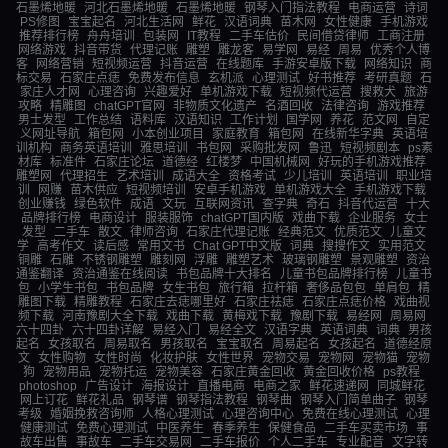
石墨烯地暖
河北石墨烯地暖
石墨烯地暖
钢琴入门指法教程
电商运营
诗词
PS修图
宝宝起名
河北生活网
鲜花
汉语词典
苗木网
女性健康
手机游戏
推荐排行榜
舟舟培训
包装网
IT教程
二手车估价
民间借贷律师
工商注册
网络游戏
抖音带货
代理记账
雕塑
雕龙客
易学网
易经
周易
优秀个人博
客
网络营销
短视频运营
抖音运营
在线题库
手游安卓版下载
网络知识
商
标交易
石家庄点痣
免费发布信息
玄机派
心理测试
好书推荐
考研真题
石
家庄人才网
心理咨询
兴趣爱好
单机游戏下载
短视频代运营
搜救犬
旅游
攻略
精雕图
chatGPT官网
非物质文化遗产
名酒回收
法律咨询
游戏推荐
男士发型
工作总结
语料库
汉语知识
工作计划
国学网
养花
范文网
自定
义网址导航
箱包网
小本创业项目
家庭教育
箱包网
在线新华字典
英语培
训机构
商务英语培训
雅思培训
书包网
采购批发网
鲁迅
短视频剧本
ps素
材库
标准件
石家庄论坛
道德经
红楼梦
中国机械网
好玩的手机游戏推荐
雕塑网
代理招生
艺术培训
成语大全
资格考试
少儿培训
英语培训
职业培
训
网赚
苗木供应
短视频培训
安卓手机游戏
单机游戏大全
手机游戏下载
创业赚钱
绿色软件
成语
文玩
互联网资讯
查字典
奇石
抖音代运营
十大
品牌排行榜
电商设计
服装服饰
chatGPT国内版
戏曲下载
企业服务
女士
发型
二手车
散文
律师咨询
石家庄代理记账
经典范文
优质范文
儿童文
学
高考作文
读后感
常用文书
Chat GPT中文版
词典
搜搜作文
实用范文
铜雕
石雕
不锈钢雕塑
雕刻网
浮雕
雕塑艺术
玻璃钢雕塑
景观雕塑
资治
通鉴翻译
资治通鉴在线阅读
书包品牌十大排名
儿童书包品牌排行榜
儿童书
包
小学生书包
书包品牌
女生书包
旅行箱
拉杆箱
奢侈品包包
单肩包
精
雕图下载
精雕教程
石家庄去痣哪里好
石家庄祛痣
石家庄点痣价格
戏曲视
频下载
河南豫剧大全下载
戏曲下载
黄梅戏下载
豫剧下载
易经网
周易网
六十四卦
六十四卦详解
易经入门
易经全文
汉语字典
英语词典
词典
男孩
起名
女孩取名
周易取名
男孩取名
宝宝取名
周易起名
女孩起名
道德经原
文
女性购物
女性时尚
化妆护肤
女性世界
宠物交易
宠物网
宠物猫
宠物
狗
宠物用品
宠物托运
宠物美容
石家庄黄金回收
黄金回收价格
ps教程
photoshop
广告设计
海报设计
直播电商
电商之家
鲜花速递网
同城鲜花
网上订花
鲜花礼品
钢琴谱
钢琴指法教程
钢琴曲
钢琴入门简单曲子
钢琴
考级
婚姻挽救咨询师
人格心理测试
心理咨询中心
免费在线心理测试
心理
健康测试
免费心理测试
中医养生
春季养生
保健食品
二手车买卖市场
事
故车出售
事故车
二手车交易网
二手车报价
个人二手车
专业配音
文字转