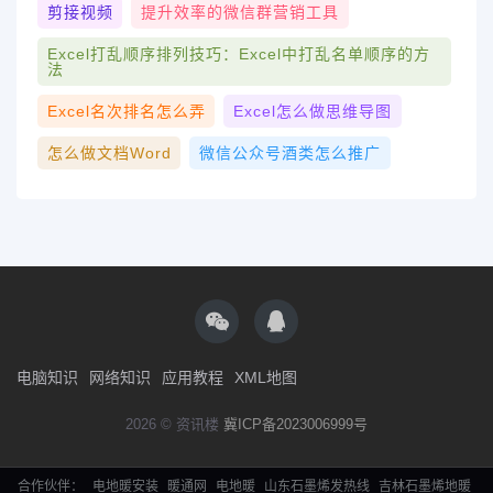
剪接视频
提升效率的微信群营销工具
Excel打乱顺序排列技巧：excel中打乱名单顺序的方
法
Excel名次排名怎么弄
Excel怎么做思维导图
怎么做文档word
微信公众号酒类怎么推广
电脑知识
网络知识
应用教程
XML地图
2026 © 资讯楼
冀ICP备2023006999号
合作伙伴：
电地暖安装
暖通网
电地暖
山东石墨烯发热线
吉林石墨烯地暖