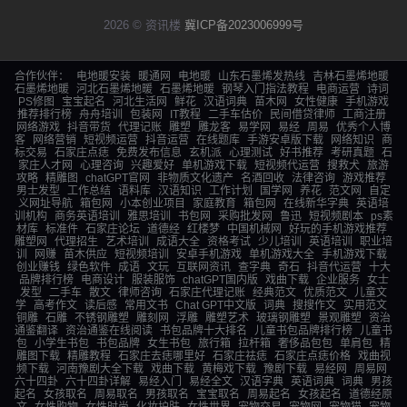
2026 © 资讯楼
冀ICP备2023006999号
合作伙伴：
电地暖安装
暖通网
电地暖
山东石墨烯发热线
吉林石墨烯地暖
石墨烯地暖
河北石墨烯地暖
石墨烯地暖
钢琴入门指法教程
电商运营
诗词
PS修图
宝宝起名
河北生活网
鲜花
汉语词典
苗木网
女性健康
手机游戏
推荐排行榜
舟舟培训
包装网
IT教程
二手车估价
民间借贷律师
工商注册
网络游戏
抖音带货
代理记账
雕塑
雕龙客
易学网
易经
周易
优秀个人博
客
网络营销
短视频运营
抖音运营
在线题库
手游安卓版下载
网络知识
商
标交易
石家庄点痣
免费发布信息
玄机派
心理测试
好书推荐
考研真题
石
家庄人才网
心理咨询
兴趣爱好
单机游戏下载
短视频代运营
搜救犬
旅游
攻略
精雕图
chatGPT官网
非物质文化遗产
名酒回收
法律咨询
游戏推荐
男士发型
工作总结
语料库
汉语知识
工作计划
国学网
养花
范文网
自定
义网址导航
箱包网
小本创业项目
家庭教育
箱包网
在线新华字典
英语培
训机构
商务英语培训
雅思培训
书包网
采购批发网
鲁迅
短视频剧本
ps素
材库
标准件
石家庄论坛
道德经
红楼梦
中国机械网
好玩的手机游戏推荐
雕塑网
代理招生
艺术培训
成语大全
资格考试
少儿培训
英语培训
职业培
训
网赚
苗木供应
短视频培训
安卓手机游戏
单机游戏大全
手机游戏下载
创业赚钱
绿色软件
成语
文玩
互联网资讯
查字典
奇石
抖音代运营
十大
品牌排行榜
电商设计
服装服饰
chatGPT国内版
戏曲下载
企业服务
女士
发型
二手车
散文
律师咨询
石家庄代理记账
经典范文
优质范文
儿童文
学
高考作文
读后感
常用文书
Chat GPT中文版
词典
搜搜作文
实用范文
铜雕
石雕
不锈钢雕塑
雕刻网
浮雕
雕塑艺术
玻璃钢雕塑
景观雕塑
资治
通鉴翻译
资治通鉴在线阅读
书包品牌十大排名
儿童书包品牌排行榜
儿童书
包
小学生书包
书包品牌
女生书包
旅行箱
拉杆箱
奢侈品包包
单肩包
精
雕图下载
精雕教程
石家庄去痣哪里好
石家庄祛痣
石家庄点痣价格
戏曲视
频下载
河南豫剧大全下载
戏曲下载
黄梅戏下载
豫剧下载
易经网
周易网
六十四卦
六十四卦详解
易经入门
易经全文
汉语字典
英语词典
词典
男孩
起名
女孩取名
周易取名
男孩取名
宝宝取名
周易起名
女孩起名
道德经原
文
女性购物
女性时尚
化妆护肤
女性世界
宠物交易
宠物网
宠物猫
宠物