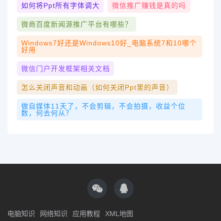
如何将ppt所有字体调大
微信推广赚钱是真的吗
微商百度新闻源推广平台有哪些？
Windows7好还是windows10好_电脑系统7和10哪个
好用
微信门户开发框架相关文档
怎么关闭声音和动画（如何关闭ppt里的声音）
做自媒体11天了，不会剪辑，不会拍摄，收益个位
数，何去何从？
电脑知识
网络知识
应用教程
XML地图