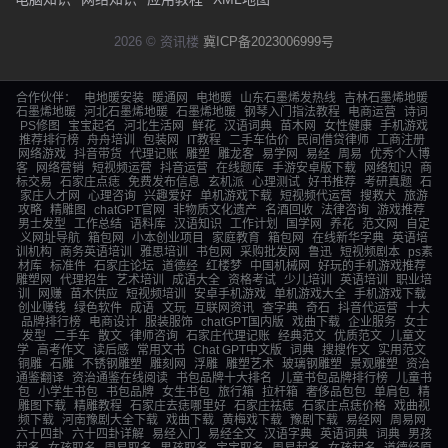
2026 © 资讯楼
冀ICP备2023006999号
合作伙伴：
电地暖安装
暖通网
电地暖
山东石墨烯发热线
吉林石墨烯地暖
石墨烯地暖
河北石墨烯地暖
石墨烯地暖
钢琴入门指法教程
电商运营
诗词
PS修图
宝宝起名
河北生活网
鲜花
汉语词典
苗木网
女性健康
手机游戏
推荐排行榜
舟舟培训
包装网
IT教程
二手车估价
民间借贷律师
工商注册
网络游戏
抖音带货
代理记账
雕塑
雕龙客
易学网
易经
周易
优秀个人博
客
网络营销
短视频运营
抖音运营
在线题库
手游安卓版下载
网络知识
商
标交易
石家庄点痣
免费发布信息
玄机派
心理测试
好书推荐
考研真题
石
家庄人才网
心理咨询
兴趣爱好
单机游戏下载
短视频代运营
搜救犬
旅游
攻略
精雕图
chatGPT官网
非物质文化遗产
名酒回收
法律咨询
游戏推荐
男士发型
工作总结
语料库
汉语知识
工作计划
国学网
养花
范文网
自定
义网址导航
箱包网
小本创业项目
家庭教育
箱包网
在线新华字典
英语培
训机构
商务英语培训
雅思培训
书包网
采购批发网
鲁迅
短视频剧本
ps素
材库
标准件
石家庄论坛
道德经
红楼梦
中国机械网
好玩的手机游戏推荐
雕塑网
代理招生
艺术培训
成语大全
资格考试
少儿培训
英语培训
职业培
训
网赚
苗木供应
短视频培训
安卓手机游戏
单机游戏大全
手机游戏下载
创业赚钱
绿色软件
成语
文玩
互联网资讯
查字典
奇石
抖音代运营
十大
品牌排行榜
电商设计
服装服饰
chatGPT国内版
戏曲下载
企业服务
女士
发型
二手车
散文
律师咨询
石家庄代理记账
经典范文
优质范文
儿童文
学
高考作文
读后感
常用文书
Chat GPT中文版
词典
搜搜作文
实用范文
铜雕
石雕
不锈钢雕塑
雕刻网
浮雕
雕塑艺术
玻璃钢雕塑
景观雕塑
资治
通鉴翻译
资治通鉴在线阅读
书包品牌十大排名
儿童书包品牌排行榜
儿童书
包
小学生书包
书包品牌
女生书包
旅行箱
拉杆箱
奢侈品包包
单肩包
精
雕图下载
精雕教程
石家庄去痣哪里好
石家庄祛痣
石家庄点痣价格
戏曲视
频下载
河南豫剧大全下载
戏曲下载
黄梅戏下载
豫剧下载
易经网
周易网
六十四卦
六十四卦详解
易经入门
易经全文
汉语字典
英语词典
词典
男孩
起名
女孩取名
周易取名
男孩取名
宝宝取名
周易起名
女孩起名
道德经原