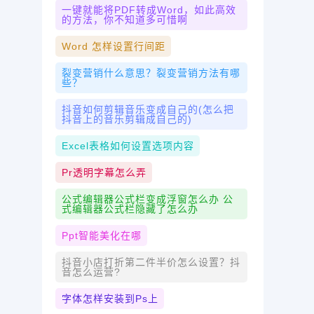
一键就能将PDF转成Word，如此高效
的方法，你不知道多可惜啊
Word 怎样设置行间距
裂变营销什么意思？裂变营销方法有哪
些？
抖音如何剪辑音乐变成自己的(怎么把
抖音上的音乐剪辑成自己的)
Excel表格如何设置选项内容
Pr透明字幕怎么弄
公式编辑器公式栏变成浮窗怎么办 公
式编辑器公式栏隐藏了怎么办
Ppt智能美化在哪
抖音小店打折第二件半价怎么设置？抖
音怎么运营?
字体怎样安装到ps上