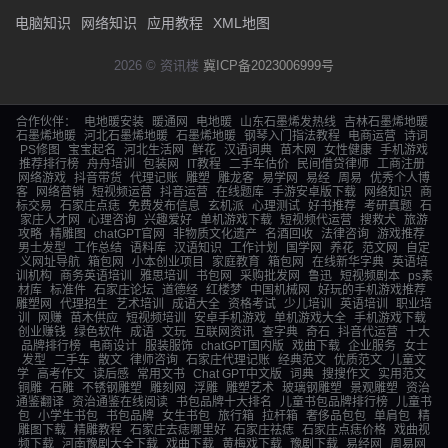
电脑知识
网络知识
应用教程
XML地图
2026 © 资讯楼
冀ICP备2023006999号
合作伙伴：
电地暖安装
暖通网
电地暖
山东石墨烯发热线
吉林石墨烯地暖
石墨烯地暖
河北石墨烯地暖
石墨烯地暖
钢琴入门指法教程
电商运营
诗词
PS修图
宝宝起名
河北生活网
鲜花
汉语词典
苗木网
女性健康
手机游戏
推荐排行榜
舟舟培训
包装网
IT教程
二手车估价
民间借贷律师
工商注册
网络游戏
抖音带货
代理记账
雕塑
雕龙客
易学网
易经
周易
优秀个人博
客
网络营销
短视频运营
抖音运营
在线题库
手游安卓版下载
网络知识
商
标交易
石家庄点痣
免费发布信息
玄机派
心理测试
好书推荐
考研真题
石
家庄人才网
心理咨询
兴趣爱好
单机游戏下载
短视频代运营
搜救犬
旅游
攻略
精雕图
chatGPT官网
非物质文化遗产
名酒回收
法律咨询
游戏推荐
男士发型
工作总结
语料库
汉语知识
工作计划
国学网
养花
范文网
自定
义网址导航
箱包网
小本创业项目
家庭教育
箱包网
在线新华字典
英语培
训机构
商务英语培训
雅思培训
书包网
采购批发网
鲁迅
短视频剧本
ps素
材库
标准件
石家庄论坛
道德经
红楼梦
中国机械网
好玩的手机游戏推荐
雕塑网
代理招生
艺术培训
成语大全
资格考试
少儿培训
英语培训
职业培
训
网赚
苗木供应
短视频培训
安卓手机游戏
单机游戏大全
手机游戏下载
创业赚钱
绿色软件
成语
文玩
互联网资讯
查字典
奇石
抖音代运营
十大
品牌排行榜
电商设计
服装服饰
chatGPT国内版
戏曲下载
企业服务
女士
发型
二手车
散文
律师咨询
石家庄代理记账
经典范文
优质范文
儿童文
学
高考作文
读后感
常用文书
Chat GPT中文版
词典
搜搜作文
实用范文
铜雕
石雕
不锈钢雕塑
雕刻网
浮雕
雕塑艺术
玻璃钢雕塑
景观雕塑
资治
通鉴翻译
资治通鉴在线阅读
书包品牌十大排名
儿童书包品牌排行榜
儿童书
包
小学生书包
书包品牌
女生书包
旅行箱
拉杆箱
奢侈品包包
单肩包
精
雕图下载
精雕教程
石家庄去痣哪里好
石家庄祛痣
石家庄点痣价格
戏曲视
频下载
河南豫剧大全下载
戏曲下载
黄梅戏下载
豫剧下载
易经网
周易网