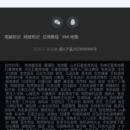
电脑知识
网络知识
应用教程
XML地图
2026 © 资讯楼
冀ICP备2023006999号
合作伙伴：
电地暖安装
暖通网
电地暖
山东石墨烯发热线
吉林石墨烯地暖
石墨烯地暖
河北石墨烯地暖
石墨烯地暖
钢琴入门指法教程
电商运营
诗词
PS修图
宝宝起名
河北生活网
鲜花
汉语词典
苗木网
女性健康
手机游戏
推荐排行榜
舟舟培训
包装网
IT教程
二手车估价
民间借贷律师
工商注册
网络游戏
抖音带货
代理记账
雕塑
雕龙客
易学网
易经
周易
优秀个人博
客
网络营销
短视频运营
抖音运营
在线题库
手游安卓版下载
网络知识
商
标交易
石家庄点痣
免费发布信息
玄机派
心理测试
好书推荐
考研真题
石
家庄人才网
心理咨询
兴趣爱好
单机游戏下载
短视频代运营
搜救犬
旅游
攻略
精雕图
chatGPT官网
非物质文化遗产
名酒回收
法律咨询
游戏推荐
男士发型
工作总结
语料库
汉语知识
工作计划
国学网
养花
范文网
自定
义网址导航
箱包网
小本创业项目
家庭教育
箱包网
在线新华字典
英语培
训机构
商务英语培训
雅思培训
书包网
采购批发网
鲁迅
短视频剧本
ps素
材库
标准件
石家庄论坛
道德经
红楼梦
中国机械网
好玩的手机游戏推荐
雕塑网
代理招生
艺术培训
成语大全
资格考试
少儿培训
英语培训
职业培
训
网赚
苗木供应
短视频培训
安卓手机游戏
单机游戏大全
手机游戏下载
创业赚钱
绿色软件
成语
文玩
互联网资讯
查字典
奇石
抖音代运营
十大