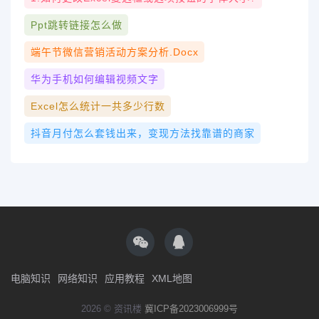
Ppt跳转链接怎么做
端午节微信营销活动方案分析.docx
华为手机如何编辑视频文字
Excel怎么统计一共多少行数
抖音月付怎么套钱出来，变现方法找靠谱的商家
电脑知识
网络知识
应用教程
XML地图
2026 © 资讯楼
冀ICP备2023006999号