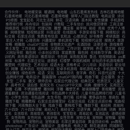
合作伙伴：
电地暖安装
暖通网
电地暖
山东石墨烯发热线
吉林石墨烯地暖
石墨烯地暖
河北石墨烯地暖
石墨烯地暖
钢琴入门指法教程
电商运营
诗词
PS修图
宝宝起名
河北生活网
鲜花
汉语词典
苗木网
女性健康
手机游戏
推荐排行榜
舟舟培训
包装网
IT教程
二手车估价
民间借贷律师
工商注册
网络游戏
抖音带货
代理记账
雕塑
雕龙客
易学网
易经
周易
优秀个人博
客
网络营销
短视频运营
抖音运营
在线题库
手游安卓版下载
网络知识
商
标交易
石家庄点痣
免费发布信息
玄机派
心理测试
好书推荐
考研真题
石
家庄人才网
心理咨询
兴趣爱好
单机游戏下载
短视频代运营
搜救犬
旅游
攻略
精雕图
chatGPT官网
非物质文化遗产
名酒回收
法律咨询
游戏推荐
男士发型
工作总结
语料库
汉语知识
工作计划
国学网
养花
范文网
自定
义网址导航
箱包网
小本创业项目
家庭教育
箱包网
在线新华字典
英语培
训机构
商务英语培训
雅思培训
书包网
采购批发网
鲁迅
短视频剧本
ps素
材库
标准件
石家庄论坛
道德经
红楼梦
中国机械网
好玩的手机游戏推荐
雕塑网
代理招生
艺术培训
成语大全
资格考试
少儿培训
英语培训
职业培
训
网赚
苗木供应
短视频培训
安卓手机游戏
单机游戏大全
手机游戏下载
创业赚钱
绿色软件
成语
文玩
互联网资讯
查字典
奇石
抖音代运营
十大
品牌排行榜
电商设计
服装服饰
chatGPT国内版
戏曲下载
企业服务
女士
发型
二手车
散文
律师咨询
石家庄代理记账
经典范文
优质范文
儿童文
学
高考作文
读后感
常用文书
Chat GPT中文版
词典
搜搜作文
实用范文
铜雕
石雕
不锈钢雕塑
雕刻网
浮雕
雕塑艺术
玻璃钢雕塑
景观雕塑
资治
通鉴翻译
资治通鉴在线阅读
书包品牌十大排名
儿童书包品牌排行榜
儿童书
包
小学生书包
书包品牌
女生书包
旅行箱
拉杆箱
奢侈品包包
单肩包
精
雕图下载
精雕教程
石家庄去痣哪里好
石家庄祛痣
石家庄点痣价格
戏曲视
频下载
河南豫剧大全下载
戏曲下载
黄梅戏下载
豫剧下载
易经网
周易网
六十四卦
六十四卦详解
易经入门
易经全文
汉语字典
英语词典
词典
男孩
起名
女孩取名
周易取名
男孩取名
宝宝取名
周易起名
女孩起名
道德经原
文
女性购物
女性时尚
化妆护肤
女性世界
宠物交易
宠物网
宠物猫
宠物
狗
宠物用品
宠物托运
宠物美容
石家庄黄金回收
黄金回收价格
ps教程
photoshop
广告设计
海报设计
直播电商
电商之家
鲜花速递网
同城鲜花
网上订花
鲜花礼品
钢琴谱
钢琴指法教程
钢琴曲
钢琴入门简单曲子
钢琴