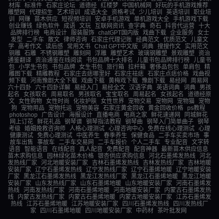
材库
标准件
石家庄论坛
道德经
红楼梦
中国机械网
好玩的手机游戏推荐
雕塑网
代理招生
艺术培训
成语大全
资格考试
少儿培训
英语培训
职业培
训
网赚
苗木供应
短视频培训
安卓手机游戏
单机游戏大全
手机游戏下载
创业赚钱
绿色软件
成语
文玩
互联网资讯
查字典
奇石
抖音代运营
十大
品牌排行榜
电商设计
服装服饰
chatGPT国内版
戏曲下载
企业服务
女士
发型
二手车
散文
律师咨询
石家庄代理记账
经典范文
优质范文
儿童文
学
高考作文
读后感
常用文书
Chat GPT中文版
词典
搜搜作文
实用范文
铜雕
石雕
不锈钢雕塑
雕刻网
浮雕
雕塑艺术
玻璃钢雕塑
景观雕塑
资治
通鉴翻译
资治通鉴在线阅读
书包品牌十大排名
儿童书包品牌排行榜
儿童书
包
小学生书包
书包品牌
女生书包
旅行箱
拉杆箱
奢侈品包包
单肩包
精
雕图下载
精雕教程
石家庄去痣哪里好
石家庄祛痣
石家庄点痣价格
戏曲视
频下载
河南豫剧大全下载
戏曲下载
黄梅戏下载
豫剧下载
易经网
周易网
六十四卦
六十四卦详解
易经入门
易经全文
汉语字典
英语词典
词典
男孩
起名
女孩取名
周易取名
男孩取名
宝宝取名
周易起名
女孩起名
道德经原
文
女性购物
女性时尚
化妆护肤
女性世界
宠物交易
宠物网
宠物猫
宠物
狗
宠物用品
宠物托运
宠物美容
石家庄黄金回收
黄金回收价格
ps教程
photoshop
广告设计
海报设计
直播电商
电商之家
鲜花速递网
同城鲜花
网上订花
鲜花礼品
钢琴谱
钢琴指法教程
钢琴曲
钢琴入门简单曲子
钢琴
考级
婚姻挽救咨询师
人格心理测试
心理咨询中心
免费在线心理测试
心理
健康测试
免费心理测试
中医养生
春季养生
保健食品
二手车买卖市场
事
故车出售
事故车
二手车交易网
二手车报价
个人二手车
专业配音
文字转
语音
智能语音
在线配音
真人配音
免费配音
配音神器
最新苗木供应信息
苗木求购信息
园林绿化苗木价格
银杏供应求购信息
河北石墨烯发热线
河北
发热线厂家
河北地暖安装厂家
吉林石墨烯发热线
吉林发热线厂家
吉林地暖
安装厂家
辽宁石墨烯发热线
辽宁发热线厂家
辽宁石墨烯地暖
辽宁地暖安装
厂家
黑龙江石墨烯发热线
黑龙江发热线厂家
黑龙江石墨烯地暖
黑龙江地暖
安装厂家
山东发热线厂家
山东石墨烯地暖
山东地暖安装厂家
河南石墨烯发
热线
河南发热线厂家
河南石墨烯地暖
河南地暖安装厂家
内蒙古石墨烯发热
线
内蒙古发热线厂家
内蒙古石墨烯地暖
内蒙古地暖安装厂家
江苏石墨烯发
热线
江苏石墨烯地暖
江苏地暖安装厂家
四川石墨烯发热线
四川发热线厂
家
四川石墨烯地暖
四川地暖安装厂家
中药材
茶叶批发网