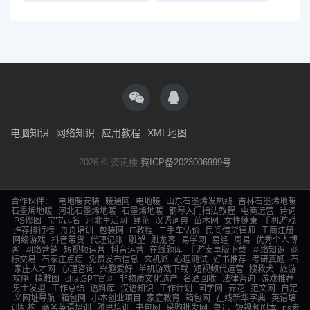
电脑知识
网络知识
应用教程
XML地图
2026 © 资讯楼
冀ICP备2023006999号
合作伙伴：
电地暖安装
暖通网
电地暖
山东石墨烯发热线
吉林石墨烯地暖
石墨烯地暖
河北石墨烯地暖
石墨烯地暖
钢琴入门指法教程
电商运营
诗词
PS修图
宝宝起名
河北生活网
鲜花
汉语词典
苗木网
女性健康
手机游戏
推荐排行榜
舟舟培训
包装网
IT教程
二手车估价
民间借贷律师
工商注册
网络游戏
抖音带货
代理记账
雕塑
雕龙客
易学网
易经
周易
优秀个人博
客
网络营销
短视频运营
抖音运营
在线题库
手游安卓版下载
网络知识
商
标交易
石家庄点痣
免费发布信息
玄机派
心理测试
好书推荐
考研真题
石
家庄人才网
心理咨询
兴趣爱好
单机游戏下载
短视频代运营
搜救犬
旅游
攻略
精雕图
chatGPT官网
非物质文化遗产
名酒回收
法律咨询
游戏推荐
男士发型
工作总结
语料库
汉语知识
工作计划
国学网
养花
范文网
自定
义网址导航
箱包网
小本创业项目
家庭教育
箱包网
在线新华字典
英语培
训机构
商务英语培训
雅思培训
书包网
采购批发网
鲁迅
短视频剧本
ps素