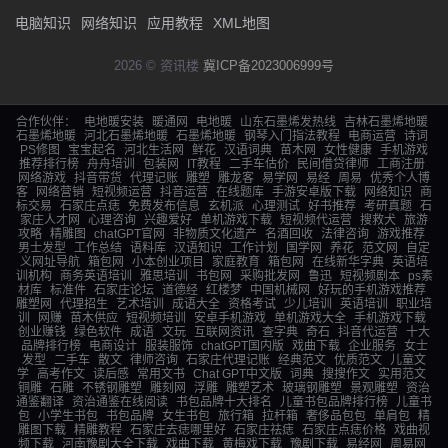
电脑知识
网络知识
应用教程
XML地图
2026 © 资讯楼
冀ICP备2023006999号
合作伙伴：
电地暖安装
暖通网
电地暖
山东石墨烯发热线
吉林石墨烯地暖
石墨烯地暖
河北石墨烯地暖
石墨烯地暖
钢琴入门指法教程
电商运营
诗词
PS修图
宝宝起名
河北生活网
鲜花
汉语词典
苗木网
女性健康
手机游戏
推荐排行榜
舟舟培训
包装网
IT教程
二手车估价
民间借贷律师
工商注册
网络游戏
抖音带货
代理记账
雕塑
雕龙客
易学网
易经
周易
优秀个人博
客
网络营销
短视频运营
抖音运营
在线题库
手游安卓版下载
网络知识
商
标交易
石家庄点痣
免费发布信息
玄机派
心理测试
好书推荐
考研真题
石
家庄人才网
心理咨询
兴趣爱好
单机游戏下载
短视频代运营
搜救犬
旅游
攻略
精雕图
chatGPT官网
非物质文化遗产
名酒回收
法律咨询
游戏推荐
男士发型
工作总结
语料库
汉语知识
工作计划
国学网
养花
范文网
自定
义网址导航
箱包网
小本创业项目
家庭教育
箱包网
在线新华字典
英语培
训机构
商务英语培训
雅思培训
书包网
采购批发网
鲁迅
短视频剧本
ps素
材库
标准件
石家庄论坛
道德经
红楼梦
中国机械网
好玩的手机游戏推荐
雕塑网
代理招生
艺术培训
成语大全
资格考试
少儿培训
英语培训
职业培
训
网赚
苗木供应
短视频培训
安卓手机游戏
单机游戏大全
手机游戏下载
创业赚钱
绿色软件
成语
文玩
互联网资讯
查字典
奇石
抖音代运营
十大
品牌排行榜
电商设计
服装服饰
chatGPT国内版
戏曲下载
企业服务
女士
发型
二手车
散文
律师咨询
石家庄代理记账
经典范文
优质范文
儿童文
学
高考作文
读后感
常用文书
Chat GPT中文版
词典
搜搜作文
实用范文
铜雕
石雕
不锈钢雕塑
雕刻网
浮雕
雕塑艺术
玻璃钢雕塑
景观雕塑
资治
通鉴翻译
资治通鉴在线阅读
书包品牌十大排名
儿童书包品牌排行榜
儿童书
包
小学生书包
书包品牌
女生书包
旅行箱
拉杆箱
奢侈品包包
单肩包
精
雕图下载
精雕教程
石家庄去痣哪里好
石家庄祛痣
石家庄点痣价格
戏曲视
频下载
河南豫剧大全下载
戏曲下载
黄梅戏下载
豫剧下载
易经网
周易网