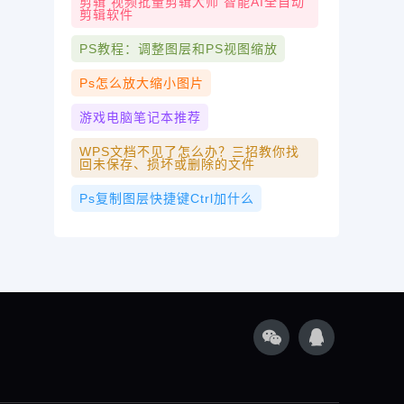
剪辑 视频批量剪辑大师 智能AI全自动
剪辑软件
PS教程：调整图层和PS视图缩放
Ps怎么放大缩小图片
游戏电脑笔记本推荐
WPS文档不见了怎么办？三招教你找
回未保存、损坏或删除的文件
Ps复制图层快捷键ctrl加什么