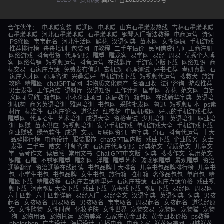
合作伙伴：
电地暖安装
暖通网
电地暖
山东石墨烯发热线
吉林石墨烯地暖
石墨烯地暖
河北石墨烯地暖
石墨烯地暖
钢琴入门指法教程
电商运营
诗词
PS修图
宝宝起名
河北生活网
鲜花
汉语词典
苗木网
女性健康
手机游戏
推荐排行榜
舟舟培训
包装网
IT教程
二手车估价
民间借贷律师
工商注册
网络游戏
抖音带货
代理记账
雕塑
雕龙客
易学网
易经
周易
优秀个人博
客
网络营销
短视频运营
抖音运营
在线题库
手游安卓版下载
网络知识
商
标交易
石家庄点痣
免费发布信息
玄机派
心理测试
好书推荐
考研真题
石
家庄人才网
心理咨询
兴趣爱好
单机游戏下载
短视频代运营
搜救犬
旅游
攻略
精雕图
chatGPT官网
非物质文化遗产
名酒回收
法律咨询
游戏推荐
男士发型
工作总结
语料库
汉语知识
工作计划
国学网
养花
范文网
自定
义网址导航
箱包网
小本创业项目
家庭教育
箱包网
在线新华字典
英语培
训机构
商务英语培训
雅思培训
书包网
采购批发网
鲁迅
短视频剧本
ps素
材库
标准件
石家庄论坛
道德经
红楼梦
中国机械网
好玩的手机游戏推荐
雕塑网
代理招生
艺术培训
成语大全
资格考试
少儿培训
英语培训
职业培
训
网赚
苗木供应
短视频培训
安卓手机游戏
单机游戏大全
手机游戏下载
创业赚钱
绿色软件
成语
文玩
互联网资讯
查字典
奇石
抖音代运营
十大
品牌排行榜
电商设计
服装服饰
chatGPT国内版
戏曲下载
企业服务
女士
发型
二手车
散文
律师咨询
石家庄代理记账
经典范文
优质范文
儿童文
学
高考作文
读后感
常用文书
Chat GPT中文版
词典
搜搜作文
实用范文
铜雕
石雕
不锈钢雕塑
雕刻网
浮雕
雕塑艺术
玻璃钢雕塑
景观雕塑
资治
通鉴翻译
资治通鉴在线阅读
书包品牌十大排名
儿童书包品牌排行榜
儿童书
包
小学生书包
书包品牌
女生书包
旅行箱
拉杆箱
奢侈品包包
单肩包
精
雕图下载
精雕教程
石家庄去痣哪里好
石家庄祛痣
石家庄点痣价格
戏曲视
频下载
河南豫剧大全下载
戏曲下载
黄梅戏下载
豫剧下载
易经网
周易网
六十四卦
六十四卦详解
易经入门
易经全文
汉语字典
英语词典
词典
男孩
起名
女孩取名
周易取名
男孩取名
宝宝取名
周易起名
女孩起名
道德经原
文
女性购物
女性时尚
化妆护肤
女性世界
宠物交易
宠物网
宠物猫
宠物
狗
宠物用品
宠物托运
宠物美容
石家庄黄金回收
黄金回收价格
ps教程
photoshop
广告设计
海报设计
直播电商
电商之家
鲜花速递网
同城鲜花