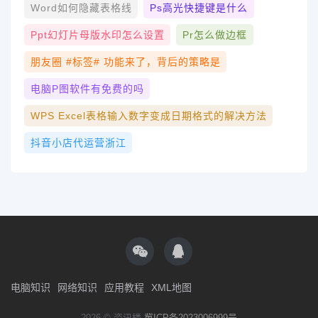
Word如何隐藏表格线
Ps高光快捷键是什么
Ppt幻灯片母版水印怎么设置
Pr怎么做边框
朋友圈 #标签# 功能来了，背后的策略是
电脑p图软件有免费的吗
WPS Excel表格输入数字变成日期格式的解决方法
抖音小店代运营浙江
电脑知识
网络知识
应用教程
XML地图
2026 © 资讯楼
冀ICP备2023006999号