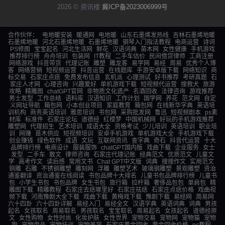
2026 © 资讯楼
冀ICP备2023006999号
合作伙伴：
电地暖安装
暖通网
电地暖
山东石墨烯发热线
吉林石墨烯地暖
石墨烯地暖
河北石墨烯地暖
石墨烯地暖
钢琴入门指法教程
电商运营
诗词
PS修图
宝宝起名
河北生活网
鲜花
汉语词典
苗木网
女性健康
手机游戏
推荐排行榜
舟舟培训
包装网
IT教程
二手车估价
民间借贷律师
工商注册
网络游戏
抖音带货
代理记账
雕塑
雕龙客
易学网
易经
周易
优秀个人博
客
网络营销
短视频运营
抖音运营
在线题库
手游安卓版下载
网络知识
商
标交易
石家庄点痣
免费发布信息
玄机派
心理测试
好书推荐
考研真题
石
家庄人才网
心理咨询
兴趣爱好
单机游戏下载
短视频代运营
搜救犬
旅游
攻略
精雕图
chatGPT官网
非物质文化遗产
名酒回收
法律咨询
游戏推荐
男士发型
工作总结
语料库
汉语知识
工作计划
国学网
养花
范文网
自定
义网址导航
箱包网
小本创业项目
家庭教育
箱包网
在线新华字典
英语培
训机构
商务英语培训
雅思培训
书包网
采购批发网
鲁迅
短视频剧本
ps素
材库
标准件
石家庄论坛
道德经
红楼梦
中国机械网
好玩的手机游戏推荐
雕塑网
代理招生
艺术培训
成语大全
资格考试
少儿培训
英语培训
职业培
训
网赚
苗木供应
短视频培训
安卓手机游戏
单机游戏大全
手机游戏下载
创业赚钱
绿色软件
成语
文玩
互联网资讯
查字典
奇石
抖音代运营
十大
品牌排行榜
电商设计
服装服饰
chatGPT国内版
戏曲下载
企业服务
女士
发型
二手车
散文
律师咨询
石家庄代理记账
经典范文
优质范文
儿童文
学
高考作文
读后感
常用文书
Chat GPT中文版
词典
搜搜作文
实用范文
铜雕
石雕
不锈钢雕塑
雕刻网
浮雕
雕塑艺术
玻璃钢雕塑
景观雕塑
资治
通鉴翻译
资治通鉴在线阅读
书包品牌十大排名
儿童书包品牌排行榜
儿童书
包
小学生书包
书包品牌
女生书包
旅行箱
拉杆箱
奢侈品包包
单肩包
精
雕图下载
精雕教程
石家庄去痣哪里好
石家庄祛痣
石家庄点痣价格
戏曲视
频下载
河南豫剧大全下载
戏曲下载
黄梅戏下载
豫剧下载
易经网
周易网
六十四卦
六十四卦详解
易经入门
易经全文
汉语字典
英语词典
词典
男孩
起名
女孩取名
周易取名
男孩取名
宝宝取名
周易起名
女孩起名
道德经原
文
女性购物
女性时尚
化妆护肤
女性世界
宠物交易
宠物网
宠物猫
宠物
狗
宠物用品
宠物托运
宠物美容
石家庄黄金回收
黄金回收价格
ps教程