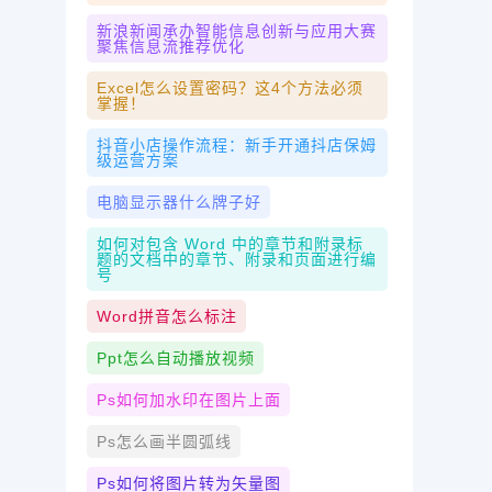
新浪新闻承办智能信息创新与应用大赛
聚焦信息流推荐优化
Excel怎么设置密码？这4个方法必须
掌握！
抖音小店操作流程：新手开通抖店保姆
级运营方案
电脑显示器什么牌子好
如何对包含 Word 中的章节和附录标
题的文档中的章节、附录和页面进行编
号
Word拼音怎么标注
Ppt怎么自动播放视频
Ps如何加水印在图片上面
Ps怎么画半圆弧线
Ps如何将图片转为矢量图