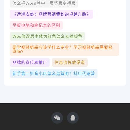
怎么把word其中一页竖版变横版
《远鸿安盛：品牌营销策划的卓越之路》
平板电脑和笔记本的区别
Wps修改后字体为红色怎么去掉颜色
要学视频剪辑应该学什么专业？学习视频剪辑需要报
班吗?
品牌的宣传和推广
信息流投放渠道
新手篇—抖音小店怎么运营呢？抖店代运营