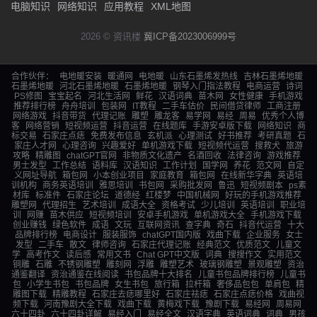
电脑知识
网络知识
应用教程
XML地图
2026 © 资讯楼
冀ICP备2023006999号
合作伙伴：
电地暖安装
暖通网
电地暖
山东石墨烯发热线
吉林石墨烯地暖
石墨烯地暖
河北石墨烯地暖
石墨烯地暖
钢琴入门指法教程
电商运营
诗词
PS修图
宝宝起名
河北生活网
鲜花
汉语词典
苗木网
女性健康
手机游戏
推荐排行榜
舟舟培训
包装网
IT教程
二手车估价
民间借贷律师
工商注册
网络游戏
抖音带货
代理记账
雕塑
雕龙客
易学网
易经
周易
优秀个人博
客
网络营销
短视频运营
抖音运营
在线题库
手游安卓版下载
网络知识
商
标交易
石家庄点痣
免费发布信息
玄机派
心理测试
好书推荐
考研真题
石
家庄人才网
心理咨询
兴趣爱好
单机游戏下载
短视频代运营
搜救犬
旅游
攻略
精雕图
chatGPT官网
非物质文化遗产
名酒回收
法律咨询
游戏推荐
男士发型
工作总结
语料库
汉语知识
工作计划
国学网
养花
范文网
自定
义网址导航
箱包网
小本创业项目
家庭教育
箱包网
在线新华字典
英语培
训机构
商务英语培训
雅思培训
书包网
采购批发网
鲁迅
短视频剧本
ps素
材库
标准件
石家庄论坛
道德经
红楼梦
中国机械网
好玩的手机游戏推荐
雕塑网
代理招生
艺术培训
成语大全
资格考试
少儿培训
英语培训
职业培
训
网赚
苗木供应
短视频培训
安卓手机游戏
单机游戏大全
手机游戏下载
创业赚钱
绿色软件
成语
文玩
互联网资讯
查字典
奇石
抖音代运营
十大
品牌排行榜
电商设计
服装服饰
chatGPT国内版
戏曲下载
企业服务
女士
发型
二手车
散文
律师咨询
石家庄代理记账
经典范文
优质范文
儿童文
学
高考作文
读后感
常用文书
Chat GPT中文版
词典
搜搜作文
实用范文
铜雕
石雕
不锈钢雕塑
雕刻网
浮雕
雕塑艺术
玻璃钢雕塑
景观雕塑
资治
通鉴翻译
资治通鉴在线阅读
书包品牌十大排名
儿童书包品牌排行榜
儿童书
包
小学生书包
书包品牌
女生书包
旅行箱
拉杆箱
奢侈品包包
单肩包
精
雕图下载
精雕教程
石家庄去痣哪里好
石家庄祛痣
石家庄点痣价格
戏曲视
频下载
河南豫剧大全下载
戏曲下载
黄梅戏下载
豫剧下载
易经网
周易网
六十四卦
六十四卦详解
易经入门
易经全文
汉语字典
英语词典
词典
男孩