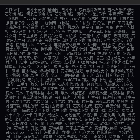
合作伙伴：
电地暖安装
暖通网
电地暖
山东石墨烯发热线
吉林石墨烯地暖
石墨烯地暖
河北石墨烯地暖
石墨烯地暖
钢琴入门指法教程
电商运营
诗词
PS修图
宝宝起名
河北生活网
鲜花
汉语词典
苗木网
女性健康
手机游戏
推荐排行榜
舟舟培训
包装网
IT教程
二手车估价
民间借贷律师
工商注册
网络游戏
抖音带货
代理记账
雕塑
雕龙客
易学网
易经
周易
优秀个人博
客
网络营销
短视频运营
抖音运营
在线题库
手游安卓版下载
网络知识
商
标交易
石家庄点痣
免费发布信息
玄机派
心理测试
好书推荐
考研真题
石
家庄人才网
心理咨询
兴趣爱好
单机游戏下载
短视频代运营
搜救犬
旅游
攻略
精雕图
chatGPT官网
非物质文化遗产
名酒回收
法律咨询
游戏推荐
男士发型
工作总结
语料库
汉语知识
工作计划
国学网
养花
范文网
自定
义网址导航
箱包网
小本创业项目
家庭教育
箱包网
在线新华字典
英语培
训机构
商务英语培训
雅思培训
书包网
采购批发网
鲁迅
短视频剧本
ps素
材库
标准件
石家庄论坛
道德经
红楼梦
中国机械网
好玩的手机游戏推荐
雕塑网
代理招生
艺术培训
成语大全
资格考试
少儿培训
英语培训
职业培
训
网赚
苗木供应
短视频培训
安卓手机游戏
单机游戏大全
手机游戏下载
创业赚钱
绿色软件
成语
文玩
互联网资讯
查字典
奇石
抖音代运营
十大
品牌排行榜
电商设计
服装服饰
chatGPT国内版
戏曲下载
企业服务
女士
发型
二手车
散文
律师咨询
石家庄代理记账
经典范文
优质范文
儿童文
学
高考作文
读后感
常用文书
Chat GPT中文版
词典
搜搜作文
实用范文
铜雕
石雕
不锈钢雕塑
雕刻网
浮雕
雕塑艺术
玻璃钢雕塑
景观雕塑
资治
通鉴翻译
资治通鉴在线阅读
书包品牌十大排名
儿童书包品牌排行榜
儿童书
包
小学生书包
书包品牌
女生书包
旅行箱
拉杆箱
奢侈品包包
单肩包
精
雕图下载
精雕教程
石家庄去痣哪里好
石家庄祛痣
石家庄点痣价格
戏曲视
频下载
河南豫剧大全下载
戏曲下载
黄梅戏下载
豫剧下载
易经网
周易网
六十四卦
六十四卦详解
易经入门
易经全文
汉语字典
英语词典
词典
男孩
起名
女孩取名
周易取名
男孩取名
宝宝取名
周易起名
女孩起名
道德经原
文
女性购物
女性时尚
化妆护肤
女性世界
宠物交易
宠物网
宠物猫
宠物
狗
宠物用品
宠物托运
宠物美容
石家庄黄金回收
黄金回收价格
ps教程
photoshop
广告设计
海报设计
直播电商
电商之家
鲜花速递网
同城鲜花
网上订花
鲜花礼品
钢琴谱
钢琴指法教程
钢琴曲
钢琴入门简单曲子
钢琴