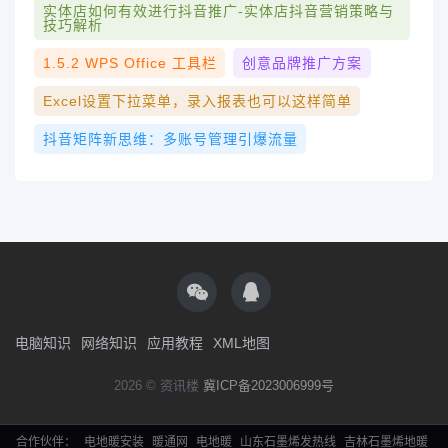
实体店如何有效进行抖音推广-实体店抖音营销策略与
技巧解析
1.5.2 WPS Office 工具栏
创意品牌推广方案
Excel设置下拉菜单，录入报表也可以这样简单
抖音矩阵新思维：多账号管理引爆流量
电脑知识
网络知识
应用教程
XML地图
2026 © 资讯楼
冀ICP备2023006999号
合作伙伴：
电地暖安装
暖通网
电地暖
山东石墨烯发热线
吉林石墨烯地暖