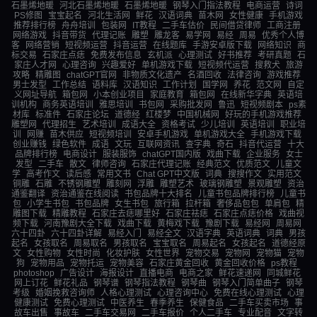
石墨烯地暖
河北石墨烯地暖
石墨烯地暖
钢琴入门指法教程
电商运营
诗词
PS修图
宝宝起名
河北生活网
鲜花
汉语词典
苗木网
女性健康
手机游戏
推荐排行榜
舟舟培训
包装网
IT教程
二手车估价
民间借贷律师
工商注册
网络游戏
抖音带货
代理记账
雕塑
雕龙客
易学网
易经
周易
优秀个人博
客
网络营销
短视频运营
抖音运营
在线题库
手游安卓版下载
网络知识
商
标交易
石家庄点痣
免费发布信息
玄机派
心理测试
好书推荐
考研真题
石
家庄人才网
心理咨询
兴趣爱好
单机游戏下载
短视频代运营
搜救犬
旅游
攻略
精雕图
chatGPT官网
非物质文化遗产
名酒回收
法律咨询
游戏推荐
男士发型
工作总结
语料库
汉语知识
工作计划
国学网
养花
范文网
自定
义网址导航
箱包网
小本创业项目
家庭教育
箱包网
在线新华字典
英语培
训机构
商务英语培训
雅思培训
书包网
采购批发网
鲁迅
短视频剧本
ps素
材库
标准件
石家庄论坛
道德经
红楼梦
中国机械网
好玩的手机游戏推荐
雕塑网
代理招生
艺术培训
成语大全
资格考试
少儿培训
英语培训
职业培
训
网赚
苗木供应
短视频培训
安卓手机游戏
单机游戏大全
手机游戏下载
创业赚钱
绿色软件
成语
文玩
互联网资讯
查字典
奇石
抖音代运营
十大
品牌排行榜
电商设计
服装服饰
chatGPT国内版
戏曲下载
企业服务
女士
发型
二手车
散文
律师咨询
石家庄代理记账
经典范文
优质范文
儿童文
学
高考作文
读后感
常用文书
Chat GPT中文版
词典
搜搜作文
实用范文
铜雕
石雕
不锈钢雕塑
雕刻网
浮雕
雕塑艺术
玻璃钢雕塑
景观雕塑
资治
通鉴翻译
资治通鉴在线阅读
书包品牌十大排名
儿童书包品牌排行榜
儿童书
包
小学生书包
书包品牌
女生书包
旅行箱
拉杆箱
奢侈品包包
单肩包
精
雕图下载
精雕教程
石家庄去痣哪里好
石家庄祛痣
石家庄点痣价格
戏曲视
频下载
河南豫剧大全下载
戏曲下载
黄梅戏下载
豫剧下载
易经网
周易网
六十四卦
六十四卦详解
易经入门
易经全文
汉语字典
英语词典
词典
男孩
起名
女孩取名
周易取名
男孩取名
宝宝取名
周易起名
女孩起名
道德经原
文
女性购物
女性时尚
化妆护肤
女性世界
宠物交易
宠物网
宠物猫
宠物
狗
宠物用品
宠物托运
宠物美容
石家庄黄金回收
黄金回收价格
ps教程
photoshop
广告设计
海报设计
直播电商
电商之家
鲜花速递网
同城鲜花
网上订花
鲜花礼品
钢琴谱
钢琴指法教程
钢琴曲
钢琴入门简单曲子
钢琴
考级
婚姻挽救咨询师
人格心理测试
心理咨询中心
免费在线心理测试
心理
健康测试
免费心理测试
中医养生
春季养生
保健食品
二手车买卖市场
事
故车出售
事故车
二手车交易网
二手车报价
个人二手车
专业配音
文字转