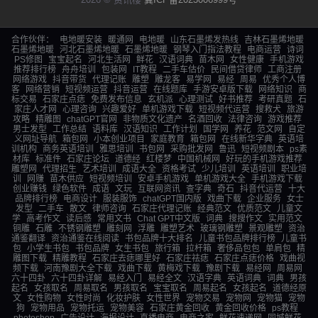
合作伙伴：
电地暖安装
暖通网
电地暖
山东石墨烯发热线
吉林石墨烯地暖
石墨烯地暖
河北石墨烯地暖
石墨烯地暖
钢琴入门指法教程
电商运营
诗词
PS修图
宝宝起名
河北生活网
鲜花
汉语词典
苗木网
女性健康
手机游戏
推荐排行榜
舟舟培训
包装网
IT教程
二手车估价
民间借贷律师
工商注册
网络游戏
抖音带货
代理记账
雕塑
雕龙客
易学网
易经
周易
优秀个人博
客
网络营销
短视频运营
抖音运营
在线题库
手游安卓版下载
网络知识
商
标交易
石家庄点痣
免费发布信息
玄机派
心理测试
好书推荐
考研真题
石
家庄人才网
心理咨询
兴趣爱好
单机游戏下载
短视频代运营
搜救犬
旅游
攻略
精雕图
chatGPT官网
非物质文化遗产
名酒回收
法律咨询
游戏推荐
男士发型
工作总结
语料库
汉语知识
工作计划
国学网
养花
范文网
自定
义网址导航
箱包网
小本创业项目
家庭教育
箱包网
在线新华字典
英语培
训机构
商务英语培训
雅思培训
书包网
采购批发网
鲁迅
短视频剧本
ps素
材库
标准件
石家庄论坛
道德经
红楼梦
中国机械网
好玩的手机游戏推荐
雕塑网
代理招生
艺术培训
成语大全
资格考试
少儿培训
英语培训
职业培
训
网赚
苗木供应
短视频培训
安卓手机游戏
单机游戏大全
手机游戏下载
创业赚钱
绿色软件
成语
文玩
互联网资讯
查字典
奇石
抖音代运营
十大
品牌排行榜
电商设计
服装服饰
chatGPT国内版
戏曲下载
企业服务
女士
发型
二手车
散文
律师咨询
石家庄代理记账
经典范文
优质范文
儿童文
学
高考作文
读后感
常用文书
Chat GPT中文版
词典
搜搜作文
实用范文
铜雕
石雕
不锈钢雕塑
雕刻网
浮雕
雕塑艺术
玻璃钢雕塑
景观雕塑
资治
通鉴翻译
资治通鉴在线阅读
书包品牌十大排名
儿童书包品牌排行榜
儿童书
包
小学生书包
书包品牌
女生书包
旅行箱
拉杆箱
奢侈品包包
单肩包
精
雕图下载
精雕教程
石家庄去痣哪里好
石家庄祛痣
石家庄点痣价格
戏曲视
频下载
河南豫剧大全下载
戏曲下载
黄梅戏下载
豫剧下载
易经网
周易网
六十四卦
六十四卦详解
易经入门
易经全文
汉语字典
英语词典
词典
男孩
起名
女孩取名
周易取名
男孩取名
宝宝取名
周易起名
女孩起名
道德经原
文
女性购物
女性时尚
化妆护肤
女性世界
宠物交易
宠物网
宠物猫
宠物
狗
宠物用品
宠物托运
宠物美容
石家庄黄金回收
黄金回收价格
ps教程
photoshop
广告设计
海报设计
直播电商
电商之家
鲜花速递网
同城鲜花