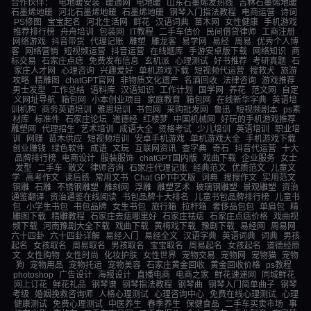
合作伙伴：
电地暖安装
暖通网
电地暖
山东石墨烯发热线
吉林石墨烯地暖
石墨烯地暖
河北石墨烯地暖
石墨烯地暖
钢琴入门指法教程
电商运营
诗词
PS修图
宝宝起名
河北生活网
鲜花
汉语词典
苗木网
女性健康
手机游戏
推荐排行榜
舟舟培训
包装网
IT教程
二手车估价
民间借贷律师
工商注册
网络游戏
抖音带货
代理记账
雕塑
雕龙客
易学网
易经
周易
优秀个人博
客
网络营销
短视频运营
抖音运营
在线题库
手游安卓版下载
网络知识
商
标交易
石家庄点痣
免费发布信息
玄机派
心理测试
好书推荐
考研真题
石
家庄人才网
心理咨询
兴趣爱好
单机游戏下载
短视频代运营
搜救犬
旅游
攻略
精雕图
chatGPT官网
非物质文化遗产
名酒回收
法律咨询
游戏推荐
男士发型
工作总结
语料库
汉语知识
工作计划
国学网
养花
范文网
自定
义网址导航
箱包网
小本创业项目
家庭教育
箱包网
在线新华字典
英语培
训机构
商务英语培训
雅思培训
书包网
采购批发网
鲁迅
短视频剧本
ps素
材库
标准件
石家庄论坛
道德经
红楼梦
中国机械网
好玩的手机游戏推荐
雕塑网
代理招生
艺术培训
成语大全
资格考试
少儿培训
英语培训
职业培
训
网赚
苗木供应
短视频培训
安卓手机游戏
单机游戏大全
手机游戏下载
创业赚钱
绿色软件
成语
文玩
互联网资讯
查字典
奇石
抖音代运营
十大
品牌排行榜
电商设计
服装服饰
chatGPT国内版
戏曲下载
企业服务
女士
发型
二手车
散文
律师咨询
石家庄代理记账
经典范文
优质范文
儿童文
学
高考作文
读后感
常用文书
Chat GPT中文版
词典
搜搜作文
实用范文
铜雕
石雕
不锈钢雕塑
雕刻网
浮雕
雕塑艺术
玻璃钢雕塑
景观雕塑
资治
通鉴翻译
资治通鉴在线阅读
书包品牌十大排名
儿童书包品牌排行榜
儿童书
包
小学生书包
书包品牌
女生书包
旅行箱
拉杆箱
奢侈品包包
单肩包
精
雕图下载
精雕教程
石家庄去痣哪里好
石家庄祛痣
石家庄点痣价格
戏曲视
频下载
河南豫剧大全下载
戏曲下载
黄梅戏下载
豫剧下载
易经网
周易网
六十四卦
六十四卦详解
易经入门
易经全文
汉语字典
英语词典
词典
男孩
起名
女孩取名
周易取名
男孩取名
宝宝取名
周易起名
女孩起名
道德经原
文
女性购物
女性时尚
化妆护肤
女性世界
宠物交易
宠物网
宠物猫
宠物
狗
宠物用品
宠物托运
宠物美容
石家庄黄金回收
黄金回收价格
ps教程
photoshop
广告设计
海报设计
直播电商
电商之家
鲜花速递网
同城鲜花
网上订花
鲜花礼品
钢琴谱
钢琴指法教程
钢琴曲
钢琴入门简单曲子
钢琴
考级
婚姻挽救咨询师
人格心理测试
心理咨询中心
免费在线心理测试
心理
健康测试
免费心理测试
中医养生
春季养生
保健食品
二手车买卖市场
事