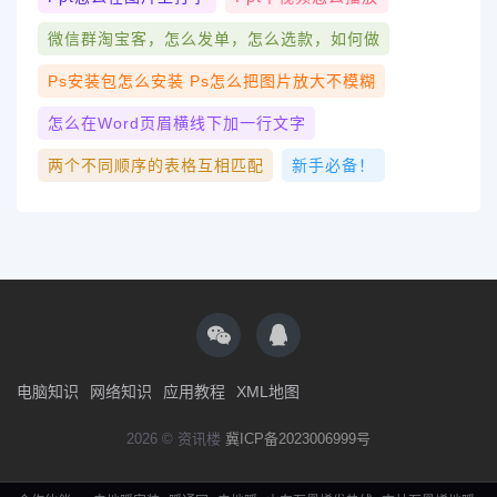
微信群淘宝客，怎么发单，怎么选款，如何做
Ps安装包怎么安装 Ps怎么把图片放大不模糊
怎么在word页眉横线下加一行文字
两个不同顺序的表格互相匹配
新手必备！
电脑知识
网络知识
应用教程
XML地图
2026 © 资讯楼
冀ICP备2023006999号