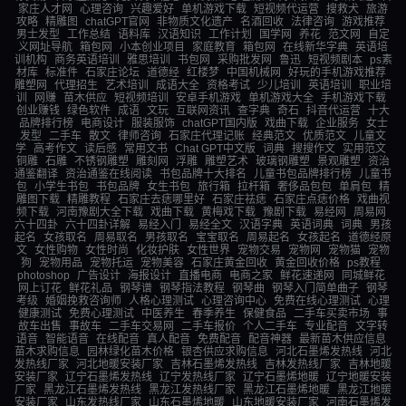
家庄人才网
心理咨询
兴趣爱好
单机游戏下载
短视频代运营
搜救犬
旅游
攻略
精雕图
chatGPT官网
非物质文化遗产
名酒回收
法律咨询
游戏推荐
男士发型
工作总结
语料库
汉语知识
工作计划
国学网
养花
范文网
自定
义网址导航
箱包网
小本创业项目
家庭教育
箱包网
在线新华字典
英语培
训机构
商务英语培训
雅思培训
书包网
采购批发网
鲁迅
短视频剧本
ps素
材库
标准件
石家庄论坛
道德经
红楼梦
中国机械网
好玩的手机游戏推荐
雕塑网
代理招生
艺术培训
成语大全
资格考试
少儿培训
英语培训
职业培
训
网赚
苗木供应
短视频培训
安卓手机游戏
单机游戏大全
手机游戏下载
创业赚钱
绿色软件
成语
文玩
互联网资讯
查字典
奇石
抖音代运营
十大
品牌排行榜
电商设计
服装服饰
chatGPT国内版
戏曲下载
企业服务
女士
发型
二手车
散文
律师咨询
石家庄代理记账
经典范文
优质范文
儿童文
学
高考作文
读后感
常用文书
Chat GPT中文版
词典
搜搜作文
实用范文
铜雕
石雕
不锈钢雕塑
雕刻网
浮雕
雕塑艺术
玻璃钢雕塑
景观雕塑
资治
通鉴翻译
资治通鉴在线阅读
书包品牌十大排名
儿童书包品牌排行榜
儿童书
包
小学生书包
书包品牌
女生书包
旅行箱
拉杆箱
奢侈品包包
单肩包
精
雕图下载
精雕教程
石家庄去痣哪里好
石家庄祛痣
石家庄点痣价格
戏曲视
频下载
河南豫剧大全下载
戏曲下载
黄梅戏下载
豫剧下载
易经网
周易网
六十四卦
六十四卦详解
易经入门
易经全文
汉语字典
英语词典
词典
男孩
起名
女孩取名
周易取名
男孩取名
宝宝取名
周易起名
女孩起名
道德经原
文
女性购物
女性时尚
化妆护肤
女性世界
宠物交易
宠物网
宠物猫
宠物
狗
宠物用品
宠物托运
宠物美容
石家庄黄金回收
黄金回收价格
ps教程
photoshop
广告设计
海报设计
直播电商
电商之家
鲜花速递网
同城鲜花
网上订花
鲜花礼品
钢琴谱
钢琴指法教程
钢琴曲
钢琴入门简单曲子
钢琴
考级
婚姻挽救咨询师
人格心理测试
心理咨询中心
免费在线心理测试
心理
健康测试
免费心理测试
中医养生
春季养生
保健食品
二手车买卖市场
事
故车出售
事故车
二手车交易网
二手车报价
个人二手车
专业配音
文字转
语音
智能语音
在线配音
真人配音
免费配音
配音神器
最新苗木供应信息
苗木求购信息
园林绿化苗木价格
银杏供应求购信息
河北石墨烯发热线
河北
发热线厂家
河北地暖安装厂家
吉林石墨烯发热线
吉林发热线厂家
吉林地暖
安装厂家
辽宁石墨烯发热线
辽宁发热线厂家
辽宁石墨烯地暖
辽宁地暖安装
厂家
黑龙江石墨烯发热线
黑龙江发热线厂家
黑龙江石墨烯地暖
黑龙江地暖
安装厂家
山东发热线厂家
山东石墨烯地暖
山东地暖安装厂家
河南石墨烯发