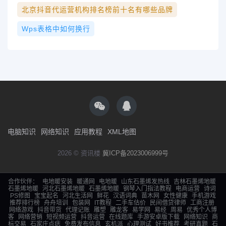
北京抖音代运营机构排名榜前十名有哪些品牌
Wps表格中如何换行
电脑知识
网络知识
应用教程
XML地图
2026 © 资讯楼
冀ICP备2023006999号
合作伙伴：
电地暖安装
暖通网
电地暖
山东石墨烯发热线
吉林石墨烯地暖
石墨烯地暖
河北石墨烯地暖
石墨烯地暖
钢琴入门指法教程
电商运营
诗词
PS修图
宝宝起名
河北生活网
鲜花
汉语词典
苗木网
女性健康
手机游戏
推荐排行榜
舟舟培训
包装网
IT教程
二手车估价
民间借贷律师
工商注册
网络游戏
抖音带货
代理记账
雕塑
雕龙客
易学网
易经
周易
优秀个人博
客
网络营销
短视频运营
抖音运营
在线题库
手游安卓版下载
网络知识
商
标交易
石家庄点痣
免费发布信息
玄机派
心理测试
好书推荐
考研真题
石