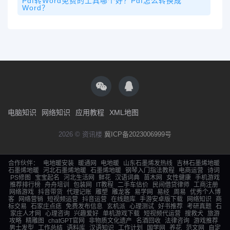
Pdf转word免费的工具哪个好？pdf怎么转换成
Word？
电脑知识
网络知识
应用教程
XML地图
2026 © 资讯楼
冀ICP备2023006999号
合作伙伴：
电地暖安装
暖通网
电地暖
山东石墨烯发热线
吉林石墨烯地暖
石墨烯地暖
河北石墨烯地暖
石墨烯地暖
钢琴入门指法教程
电商运营
诗词
PS修图
宝宝起名
河北生活网
鲜花
汉语词典
苗木网
女性健康
手机游戏
推荐排行榜
舟舟培训
包装网
IT教程
二手车估价
民间借贷律师
工商注册
网络游戏
抖音带货
代理记账
雕塑
雕龙客
易学网
易经
周易
优秀个人博
客
网络营销
短视频运营
抖音运营
在线题库
手游安卓版下载
网络知识
商
标交易
石家庄点痣
免费发布信息
玄机派
心理测试
好书推荐
考研真题
石
家庄人才网
心理咨询
兴趣爱好
单机游戏下载
短视频代运营
搜救犬
旅游
攻略
精雕图
chatGPT官网
非物质文化遗产
名酒回收
法律咨询
游戏推荐
男士发型
工作总结
语料库
汉语知识
工作计划
国学网
养花
范文网
自定