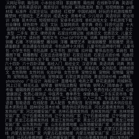
义网址导航
箱包网
小本创业项目
家庭教育
箱包网
在线新华字典
英语培
训机构
商务英语培训
雅思培训
书包网
采购批发网
鲁迅
短视频剧本
ps素
材库
标准件
石家庄论坛
道德经
红楼梦
中国机械网
好玩的手机游戏推荐
雕塑网
代理招生
艺术培训
成语大全
资格考试
少儿培训
英语培训
职业培
训
网赚
苗木供应
短视频培训
安卓手机游戏
单机游戏大全
手机游戏下载
创业赚钱
绿色软件
成语
文玩
互联网资讯
查字典
奇石
抖音代运营
十大
品牌排行榜
电商设计
服装服饰
chatGPT国内版
戏曲下载
企业服务
女士
发型
二手车
散文
律师咨询
石家庄代理记账
经典范文
优质范文
儿童文
学
高考作文
读后感
常用文书
Chat GPT中文版
词典
搜搜作文
实用范文
铜雕
石雕
不锈钢雕塑
雕刻网
浮雕
雕塑艺术
玻璃钢雕塑
景观雕塑
资治
通鉴翻译
资治通鉴在线阅读
书包品牌十大排名
儿童书包品牌排行榜
儿童书
包
小学生书包
书包品牌
女生书包
旅行箱
拉杆箱
奢侈品包包
单肩包
精
雕图下载
精雕教程
石家庄去痣哪里好
石家庄祛痣
石家庄点痣价格
戏曲视
频下载
河南豫剧大全下载
戏曲下载
黄梅戏下载
豫剧下载
易经网
周易网
六十四卦
六十四卦详解
易经入门
易经全文
汉语字典
英语词典
词典
男孩
起名
女孩取名
周易取名
男孩取名
宝宝取名
周易起名
女孩起名
道德经原
文
女性购物
女性时尚
化妆护肤
女性世界
宠物交易
宠物网
宠物猫
宠物
狗
宠物用品
宠物托运
宠物美容
石家庄黄金回收
黄金回收价格
ps教程
photoshop
广告设计
海报设计
直播电商
电商之家
鲜花速递网
同城鲜花
网上订花
鲜花礼品
钢琴谱
钢琴指法教程
钢琴曲
钢琴入门简单曲子
钢琴
考级
婚姻挽救咨询师
人格心理测试
心理咨询中心
免费在线心理测试
心理
健康测试
免费心理测试
中医养生
春季养生
保健食品
二手车买卖市场
事
故车出售
事故车
二手车交易网
二手车报价
个人二手车
专业配音
文字转
语音
智能语音
在线配音
真人配音
免费配音
配音神器
最新苗木供应信息
苗木求购信息
园林绿化苗木价格
银杏供应求购信息
河北石墨烯发热线
河北
发热线厂家
河北地暖安装厂家
吉林石墨烯发热线
吉林发热线厂家
吉林地暖
安装厂家
辽宁石墨烯发热线
辽宁发热线厂家
辽宁石墨烯地暖
辽宁地暖安装
厂家
黑龙江石墨烯发热线
黑龙江发热线厂家
黑龙江石墨烯地暖
黑龙江地暖
安装厂家
山东发热线厂家
山东石墨烯地暖
山东地暖安装厂家
河南石墨烯发
热线
河南发热线厂家
河南石墨烯地暖
河南地暖安装厂家
内蒙古石墨烯发热
线
内蒙古发热线厂家
内蒙古石墨烯地暖
内蒙古地暖安装厂家
江苏石墨烯发
热线
江苏石墨烯地暖
江苏地暖安装厂家
四川石墨烯发热线
四川发热线厂