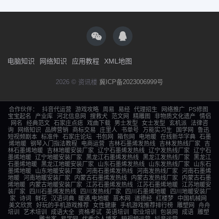
电脑知识
网络知识
应用教程
XML地图
2026 © 资讯楼
冀ICP备2023006999号
合作伙伴：
抖音代运营
游戏攻略
周易
易经
代理招生
网络推广
PS修图
宝宝起名
产业库
河北信息网
搜救犬
范文网
精雕图
非物质文化遗产
情侣
网名
经典范文
石家庄点痣
戏曲下载
男士发型
女士发型
玄机派
法律咨
询
网络知识
品牌营销
商标交易
庄里人
书单号
万能实习生
国学网
鲁迅
短视频剧本
标准件
石家庄论坛
书包网
箱包网
电地暖
在线新华字典
石墨
烯地暖
钢琴入门指法教程
电商运营
吉林石墨烯发热线
吉林发热线厂家
吉
林石墨烯地暖
吉林地暖安装厂家
辽宁石墨烯发热线
辽宁发热线厂家
辽宁石
墨烯地暖
辽宁地暖安装厂家
黑龙江石墨烯发热线
黑龙江发热线厂家
黑龙江
石墨烯地暖
黑龙江地暖安装厂家
山东石墨烯发热线
山东发热线厂家
山东石
墨烯地暖
山东地暖安装厂家
河南石墨烯发热线
河南发热线厂家
河南石墨烯
地暖
河南地暖安装厂家
内蒙古石墨烯发热线
内蒙古发热线厂家
内蒙古石墨
烯地暖
内蒙古地暖安装厂家
江苏石墨烯发热线
江苏石墨烯地暖
江苏地暖安
装厂家
四川石墨烯发热线
四川发热线厂家
四川石墨烯地暖
四川地暖安装厂
家
诗词
鲜花
汉语词典
暖通,电地暖
苗木网
道德经
红楼梦
中国机械网
美文欣赏
好玩的手机游戏推荐
女性健康
手机游戏推荐排行榜
雕塑网
舟舟
培训
艺术培训
成语大全
资格考试
英语培训
职业培训
包装网
成语
雕塑
雕龙客
易学网
优秀个人博客
短视频运营
抖音运营