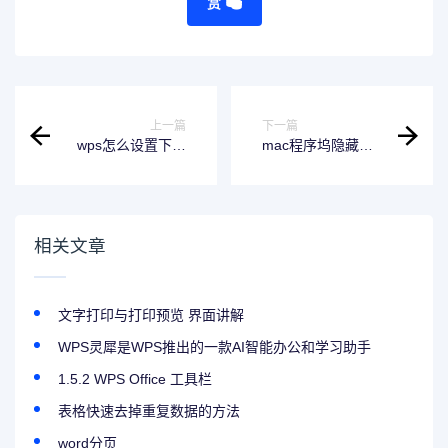
赏
上一篇
下一篇
wps怎么设置下拉
mac程序坞隐藏怎
设定(WPS表格如何
么恢复(苹果笔记本
设置下拉自动填
电脑里“应用程序图
充？)
标”在K消失怎么恢
复
相关文章
文字打印与打印预览 界面讲解
WPS灵犀是WPS推出的一款AI智能办公和学习助手
1.5.2 WPS Office 工具栏
表格快速去掉重复数据的方法
word分页