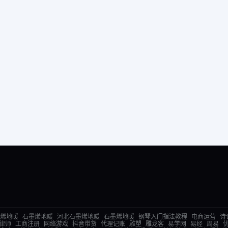
烯地暖
石墨烯地暖
河北石墨烯地暖
石墨烯地暖
钢琴入门指法教程
电商运营
诗
律师
工商注册
网络游戏
抖音带货
代理记账
雕塑
雕龙客
易学网
易经
周易