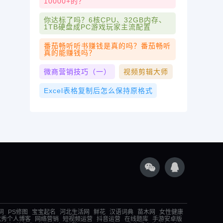
10000+的？
你达标了吗？6核CPU、32GB内存、
1TB硬盘成PC游戏玩家主流配置
番茄畅听听书赚钱是真的吗？番茄畅听
真的能赚钱吗？
微商营销技巧（一）
视频剪辑大师
Excel表格复制后怎么保持原格式
词
PS修图
宝宝起名
河北生活网
鲜花
汉语词典
苗木网
女性健康
优秀个人博客
网络营销
短视频运营
抖音运营
在线题库
手游安卓版