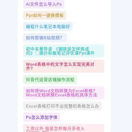
Ai文件怎么导入ps
Ppt如何一键换模板
编程什么笔记本电脑好
如何剪辑B站视频？
初中名著导读 《钢铁是怎样炼成
的》：摘抄和做笔记评优课ppt课件
Word表格中的文字怎么实现完美对
齐?
抖音代运营店铺操作流程
如何将Word文档转换为Excel表格？
Word文档转换Excel表格的具体方法
Excel表格打印不出完整的表格怎么办
Ps怎么添加字体
工资以外 我是怎样每月多收入