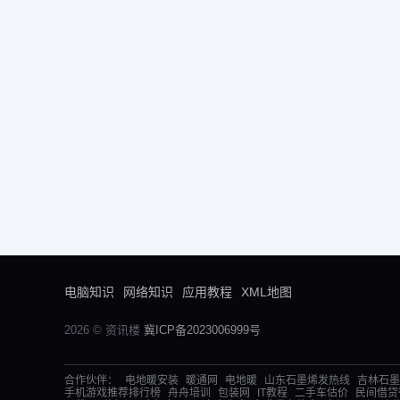
电脑知识
网络知识
应用教程
XML地图
2026 © 资讯楼
冀ICP备2023006999号
合作伙伴：
电地暖安装
暖通网
电地暖
山东石墨烯发热线
吉林石墨
手机游戏推荐排行榜
舟舟培训
包装网
IT教程
二手车估价
民间借贷