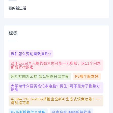
我的新生活
标签
课件怎么变动画效果ppt
对于excel单元格的强大你可能一无所知，这11个问题
都能轻松搞定
照片抠图怎么抠 怎么抠图只留背景
Ps哪个版本好
大学为什么要买笔记本电脑? 男生: 可不是为了携带方
便哦
Adobe Photoshop将推出全新AI生成式填色功能！一
键创造花海
Ps高斯模糊怎么使用
会声会影 视频剪辑软件