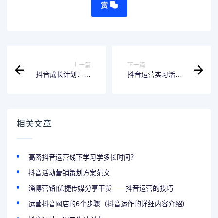
赏
上一篇
下一篇
抖音成长计划：未
抖音运营实习活动
来一年帮1000万创
记录，2023年一起
作者挣钱
盘点当下
相关文章
高密抖音运营线下学习学多长时间？
抖音活动营销策划方案范文
淄博营销|优捷传媒分享干货——抖音运营的技巧
运营抖音网店的6个步骤（抖音运作的详细内容介绍）