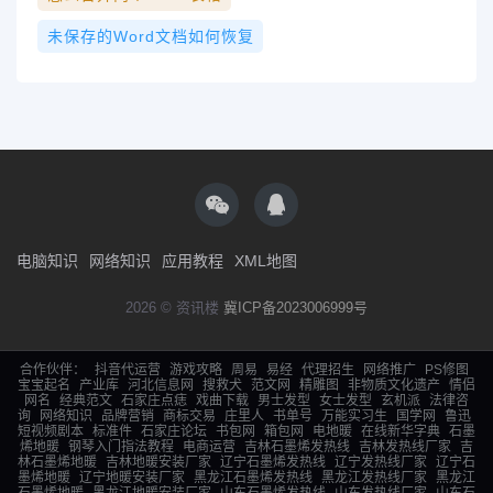
未保存的word文档如何恢复
电脑知识
网络知识
应用教程
XML地图
2026 © 资讯楼
冀ICP备2023006999号
合作伙伴：
抖音代运营
游戏攻略
周易
易经
代理招生
网络推广
PS修图
宝宝起名
产业库
河北信息网
搜救犬
范文网
精雕图
非物质文化遗产
情侣
网名
经典范文
石家庄点痣
戏曲下载
男士发型
女士发型
玄机派
法律咨
询
网络知识
品牌营销
商标交易
庄里人
书单号
万能实习生
国学网
鲁迅
短视频剧本
标准件
石家庄论坛
书包网
箱包网
电地暖
在线新华字典
石墨
烯地暖
钢琴入门指法教程
电商运营
吉林石墨烯发热线
吉林发热线厂家
吉
林石墨烯地暖
吉林地暖安装厂家
辽宁石墨烯发热线
辽宁发热线厂家
辽宁石
墨烯地暖
辽宁地暖安装厂家
黑龙江石墨烯发热线
黑龙江发热线厂家
黑龙江
石墨烯地暖
黑龙江地暖安装厂家
山东石墨烯发热线
山东发热线厂家
山东石